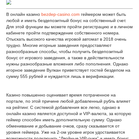
В онлайн казино
bezdep-casino.com
геймером может быть
любой и иметь бездепозитный бонус на собственный счет.
Для этой функции вы можете пройти регистрацию и в личном
кабинете пройти подтверждение собственного номера.
Отыскать высокого качества игровой автомат в 2018 очень
трудно. Многие игорные заведения предоставляют
разнообразные способы, чтобы получить бездепозитный
бонус от игрового заведения, а также в действительности
нужны разнообразные вложения либо пополнения. Однако
игорное заведение Вулкан приветствует гостей бездепом на
сумму 555 рублей и нуждается лишь в верификации.
Казино повышенно оценивает время потраченное на
портале, по этой причине любой добавленный рубль влияет
на рейтинг. С системой добавления все легко, однако в
онлайн казино является доступной и VIP-валюта, за которую
геймер способен иметь дополнительную сумму. Однако
обменивание и добывание очков, сразу сказывается от
уровня геймера. Уже на 2-ом уровне игрок удостаивается
возможности подключить “Двойные VIP-очки” и иметь бонус