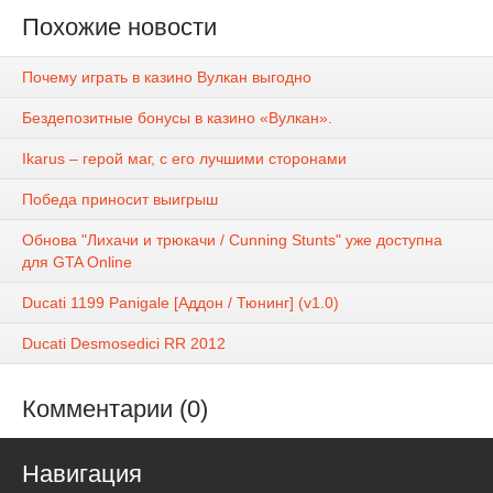
Похожие новости
Почему играть в казино Вулкан выгодно
Бездепозитные бонусы в казино «Вулкан».
Ikarus – герой маг, с его лучшими сторонами
Победа приносит выигрыш
Обнова "Лихачи и трюкачи / Cunning Stunts" уже доступна
для GTA Online
Ducati 1199 Panigale [Аддон / Тюнинг] (v1.0)
Ducati Desmosedici RR 2012
Комментарии (0)
Навигация