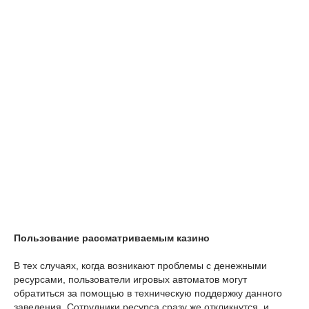
Пользование рассматриваемым казино
В тех случаях, когда возникают проблемы с денежными
ресурсами, пользователи игровых автоматов могут
обратиться за помощью в техническую поддержку данного
заведения. Сотрудники ресурса сразу же откликнутся, и