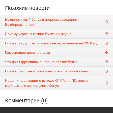
Похожие новости
Бездепозитный бонус в игорном заведении
Bezdepcasino.com
Почему играть в казино Вулкан выгодно
Бонусы на депозит в азартные игры онлайн на 2018 год
Как успешно делать ставки
Что дают фриспины в игре на слотах Вулкан
Бонусы которые можно получить в онлайн-казино
Новая информация о выходе GTA V на ПК, новые
скриншоты и как получить бонус
Комментарии (0)