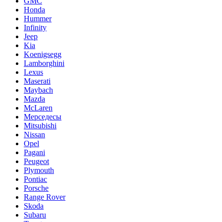
GMC
Honda
Hummer
Infinity
Jeep
Kia
Koenigsegg
Lamborghini
Lexus
Maserati
Maybach
Mazda
McLaren
Мерседесы
Mitsubishi
Nissan
Opel
Pagani
Peugeot
Plymouth
Pontiac
Porsche
Range Rover
Skoda
Subaru