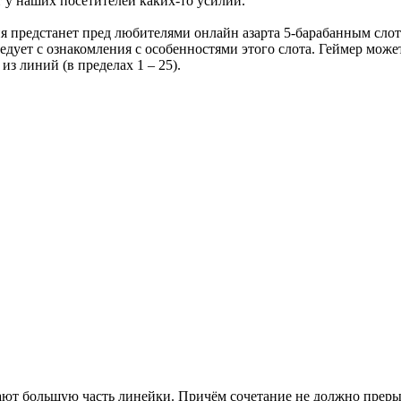
 у наших посетителей каких-то усилий.
ия предстанет пред любителями онлайн азарта 5-барабанным сл
ледует с ознакомления с особенностями этого слота. Геймер може
з линий (в пределах 1 – 25).
т большую часть линейки. Причём сочетание не должно прерыват