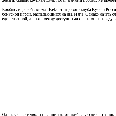
деньги, срывая крупные джек-поты. Данный процесс не заберёт
Вообще, игровой автомат Keks от игрового клуба Вулкан Росс
бонусной игрой, распадающейся на два этапа. Однако начать с
единственной, а также между доступными ставками на каждую и
Одинаковые символы на линии дают прибыль, если они занимаю