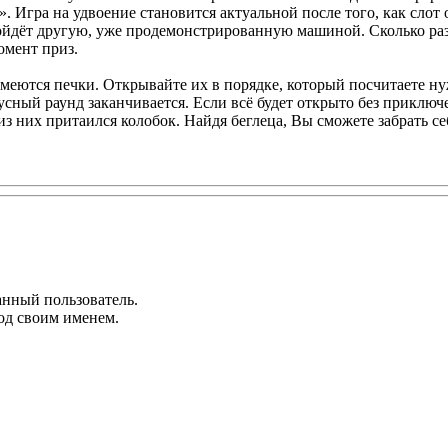
. Игра на удвоение становится актуальной после того, как слот
зойдёт другую, уже продемонстрированную машиной. Сколько раз
омент приз.
имеются печки. Открывайте их в порядке, который посчитаете н
усный раунд заканчивается. Если всё будет открыто без приключ
з них притаился колобок. Найдя беглеца, Вы сможете забрать се
анный пользователь.
од своим именем.