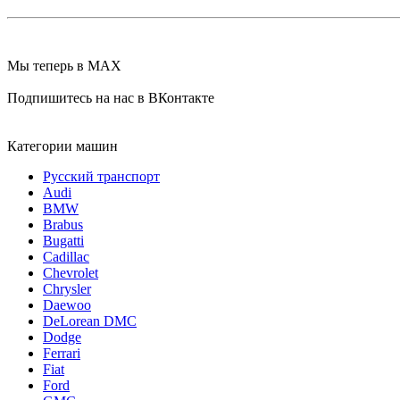
Мы теперь в MAX
Подпишитесь на нас в ВКонтакте
Категории машин
Русский транспорт
Audi
BMW
Brabus
Bugatti
Cadillac
Chevrolet
Chrysler
Daewoo
DeLorean DMC
Dodge
Ferrari
Fiat
Ford