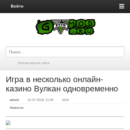
Войти
Полная версия сайта
Игра в несколько онлайн-
казино Вулкан одновременно
admin
31-07-2018, 21:09
1024
Новости