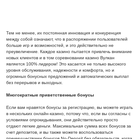
Тем не менее, их постоянная инновация и конкуренция
между собой означают, что в распоряжении пользователей
больше игр и возможностей, и это действительно не
преувеличение. Каждое казино пытается привлечь внимание
новых клиентов и в том соревновании казино Вулкан
является 100% лидером! Это касается не только высокого
уровня обслуживания, надежности и комфорта, но и
огромных бонусных предложений и автоматических выплат
без перерывов и выходных.
Многократные приветственные бонусы
Если вам нравятся бонусы за регистрацию, вы можете играть
в нескольких онлайн-казино, потому что, если вы согласны с
условиями опрокидывания, они действительно просто
отдают легкие деньги. Максимальная сумма всех бонусов за
счет депозитов, и вы также можете воспользоваться
преимуществами бонусов No-Deposit без обязательств, когда