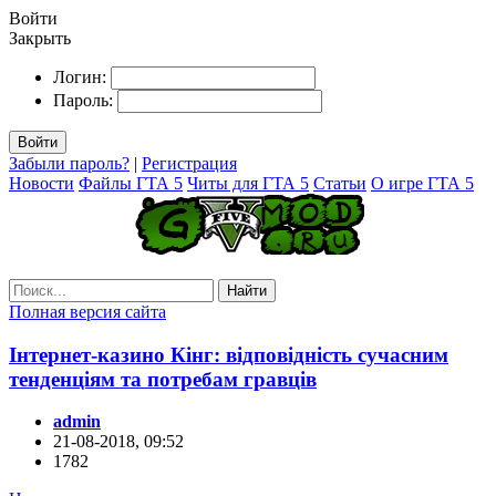
Войти
Закрыть
Логин:
Пароль:
Войти
Забыли пароль?
|
Регистрация
Новости
Файлы ГТА 5
Читы для ГТА 5
Статьи
О игре ГТА 5
Найти
Полная версия сайта
Інтернет-казино Кінг: відповідність сучасним
тенденціям та потребам гравців
admin
21-08-2018, 09:52
1782