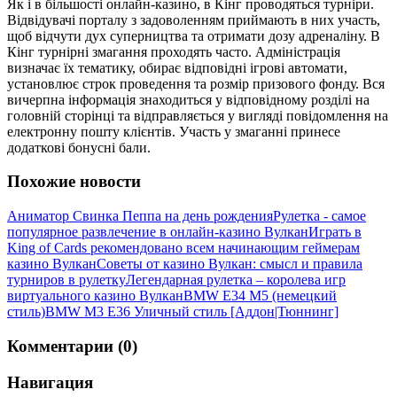
Як і в більшості онлайн-казино, в Кінг проводяться турніри.
Відвідувачі порталу з задоволенням приймають в них участь,
щоб відчути дух суперництва та отримати дозу адреналіну. В
Кінг турнірні змагання проходять часто. Адміністрація
визначає їх тематику, обирає відповідні ігрові автомати,
установлює строк проведення та розмір призового фонду. Вся
вичерпна інформація знаходиться у відповідному розділі на
головній сторінці та відправляється у вигляді повідомлення на
електронну пошту клієнтів. Участь у змаганні принесе
додаткові бонусні бали.
Похожие новости
Аниматор Свинка Пеппа на день рождения
Рулетка - самое
популярное развлечение в онлайн-казино Вулкан
Играть в
King of Cards рекомендовано всем начинающим геймерам
казино Вулкан
Советы от казино Вулкан: смысл и правила
турниров в рулетку
Легендарная рулетка – королева игр
виртуального казино Вулкан
BMW E34 M5 (немецкий
стиль)
BMW M3 E36 Уличный стиль [Аддон|Тюннинг]
Комментарии (0)
Навигация