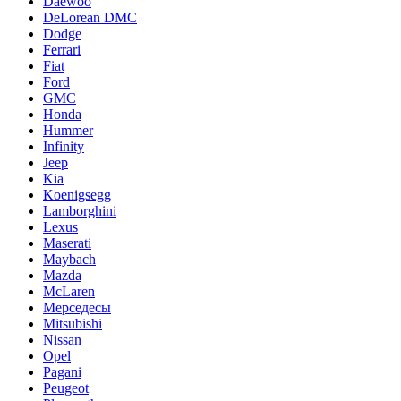
Daewoo
DeLorean DMC
Dodge
Ferrari
Fiat
Ford
GMC
Honda
Hummer
Infinity
Jeep
Kia
Koenigsegg
Lamborghini
Lexus
Maserati
Maybach
Mazda
McLaren
Мерседесы
Mitsubishi
Nissan
Opel
Pagani
Peugeot