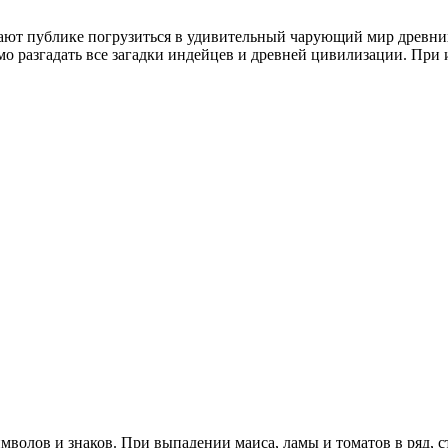
агают публике погрузиться в удивительный чарующий мир древ
о разгадать все загадки индейцев и древней цивилизации. При и
олов и знаков. При выпадении маиса, ламы и томатов в ряд, ст