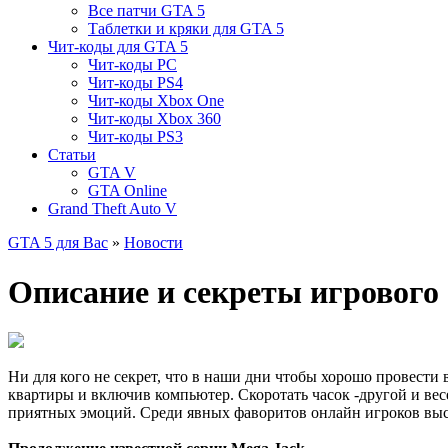
Все патчи GTA 5
Таблетки и кряки для GTA 5
Чит-коды для GTA 5
Чит-коды PC
Чит-коды PS4
Чит-коды Xbox One
Чит-коды Xbox 360
Чит-коды PS3
Статьи
GTA V
GTA Online
Grand Theft Auto V
GTA 5 для Вас
»
Новости
Описание и секреты игрового 
Ни для кого не секрет, что в наши дни чтобы хорошо провести в
квартиры и включив компьютер. Скоротать часок -другой и вес
приятных эмоций. Среди явных фаворитов онлайн игроков выст