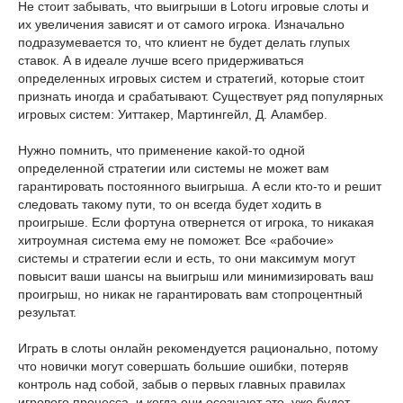
Не стоит забывать, что выигрыши в Lotoru игровые слоты и
их увеличения зависят и от самого игрока. Изначально
подразумевается то, что клиент не будет делать глупых
ставок. А в идеале лучше всего придерживаться
определенных игровых систем и стратегий, которые стоит
признать иногда и срабатывают. Существует ряд популярных
игровых систем: Уиттакер, Мартингейл, Д. Аламбер.
Нужно помнить, что применение какой-то одной
определенной стратегии или системы не может вам
гарантировать постоянного выигрыша. А если кто-то и решит
следовать такому пути, то он всегда будет ходить в
проигрыше. Если фортуна отвернется от игрока, то никакая
хитроумная система ему не поможет. Все «рабочие»
системы и стратегии если и есть, то они максимум могут
повысит ваши шансы на выигрыш или минимизировать ваш
проигрыш, но никак не гарантировать вам стопроцентный
результат.
Играть в слоты онлайн рекомендуется рационально, потому
что новички могут совершать большие ошибки, потеряв
контроль над собой, забыв о первых главных правилах
игрового процесса, и когда они осознают это, уже будет