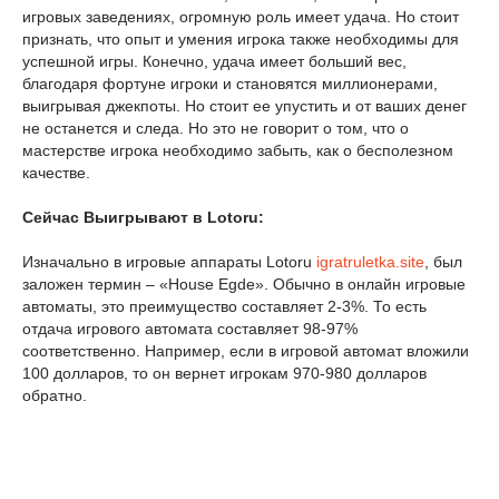
игровых заведениях, огромную роль имеет удача. Но стоит
признать, что опыт и умения игрока также необходимы для
успешной игры. Конечно, удача имеет больший вес,
благодаря фортуне игроки и становятся миллионерами,
выигрывая джекпоты. Но стоит ее упустить и от ваших денег
не останется и следа. Но это не говорит о том, что о
мастерстве игрока необходимо забыть, как о бесполезном
качестве.
Сейчас Выигрывают в Lotoru:
Изначально в игровые аппараты Lotoru
igratruletka.site
, был
заложен термин – «House Egde». Обычно в онлайн игровые
автоматы, это преимущество составляет 2-3%. То есть
отдача игрового автомата составляет 98-97%
соответственно. Например, если в игровой автомат вложили
100 долларов, то он вернет игрокам 970-980 долларов
обратно.