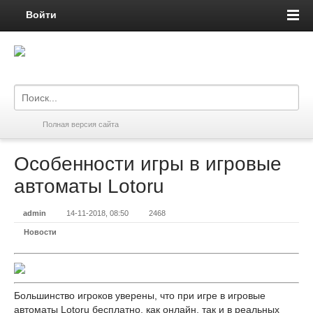
Войти
Полная версия сайта
Особенности игры в игровые
автоматы Lotoru
admin
14-11-2018, 08:50
2468
Новости
Большинство игроков уверены, что при игре в игровые
автоматы Lotoru бесплатно, как онлайн, так и в реальных