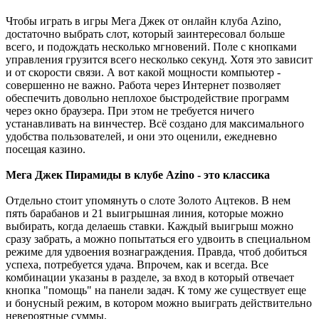
Чтобы играть в игры Мега Джек от онлайн клуба Azino,
достаточно выбрать слот, который заинтересовал больше
всего, и подождать несколько мгновений. Поле с кнопками
управления грузится всего несколько секунд. Хотя это зависит
и от скорости связи. А вот какой мощности компьютер -
совершенно не важно. Работа через Интернет позволяет
обеспечить довольно неплохое быстродействие программ
через окно браузера. При этом не требуется ничего
устанавливать на винчестер. Всё создано для максимального
удобства пользователей, и они это оценили, ежедневно
посещая казино.
Мега Джек Пирамиды в клубе Azino - это классика
Отдельно стоит упомянуть о слоте Золото Ацтеков. В нем
пять барабанов и 21 выигрышная линия, которые можно
выбирать, когда делаешь ставки. Каждый выигрыш можно
сразу забрать, а можно попытаться его удвоить в специальном
режиме для удвоения вознаграждения. Правда, чтоб добиться
успеха, потребуется удача. Впрочем, как и всегда. Все
комбинации указаны в разделе, за вход в который отвечает
кнопка "помощь" на панели задач. К тому же существует еще
и бонусный режим, в котором можно выиграть действительно
невероятные суммы.