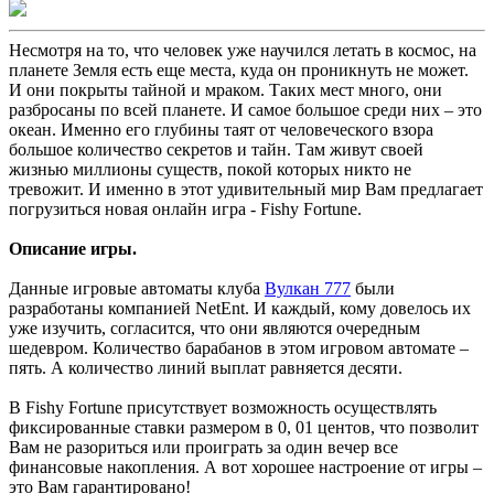
Несмотря на то, что человек уже научился летать в космос, на
планете Земля есть еще места, куда он проникнуть не может.
И они покрыты тайной и мраком. Таких мест много, они
разбросаны по всей планете. И самое большое среди них – это
океан. Именно его глубины таят от человеческого взора
большое количество секретов и тайн. Там живут своей
жизнью миллионы существ, покой которых никто не
тревожит. И именно в этот удивительный мир Вам предлагает
погрузиться новая онлайн игра - Fishy Fortune.
Описание игры.
Данные игровые автоматы клуба
Вулкан 777
были
разработаны компанией NetEnt. И каждый, кому довелось их
уже изучить, согласится, что они являются очередным
шедевром. Количество барабанов в этом игровом автомате –
пять. А количество линий выплат равняется десяти.
В Fishy Fortune присутствует возможность осуществлять
фиксированные ставки размером в 0, 01 центов, что позволит
Вам не разориться или проиграть за один вечер все
финансовые накопления. А вот хорошее настроение от игры –
это Вам гарантировано!