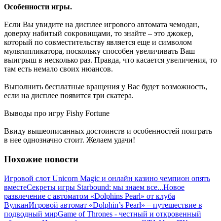
Особенности игры.
Если Вы увидите на дисплее игрового автомата чемодан,
доверху набитый сокровищами, то знайте – это джокер,
который по совместительству является еще и символом
мультипликатора, поскольку способен увеличивать Ваш
выигрыш в несколько раз. Правда, что касается увеличения, то
там есть немало своих нюансов.
Выполнить бесплатные вращения у Вас будет возможность,
если на дисплее появится три скатера.
Выводы про игру Fishy Fortune
Ввиду вышеописанных достоинств и особенностей поиграть
в нее однозначно стоит. Желаем удачи!
Похожие новости
Игровой слот Unicorn Magic и онлайн казино чемпион опять
вместе
Секреты игры Starbound: мы знаем все...
Новое
развлечение с автоматом «Dolphins Pearl» от клуба
Вулкан
Игровой автомат «Dolphin’s Pearl» – путешествие в
подводный мир
Game of Thrones - честный и откровенный