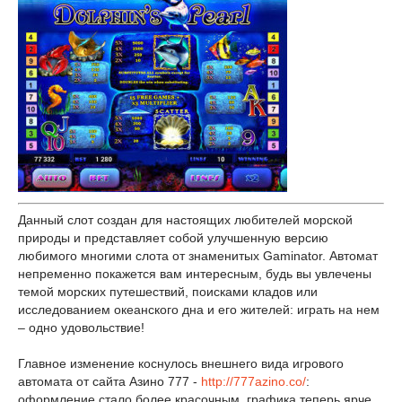
Данный слот создан для настоящих любителей морской
природы и представляет собой улучшенную версию
любимого многими слота от знаменитых Gaminator. Автомат
непременно покажется вам интересным, будь вы увлечены
темой морских путешествий, поисками кладов или
исследованием океанского дна и его жителей: играть на нем
– одно удовольствие!
Главное изменение коснулось внешнего вида игрового
автомата от сайта Азино 777 -
http://777azino.co/
:
оформление стало более красочным, графика теперь ярче,