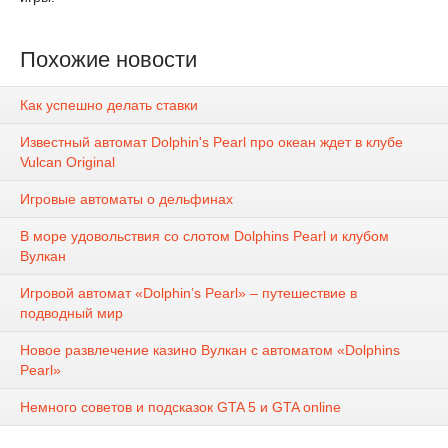
Похожие новости
Как успешно делать ставки
Известный автомат Dolphin's Pearl про океан ждет в клубе
Vulcan Original
Игровые автоматы о дельфинах
В море удовольствия со слотом Dolphins Pearl и клубом
Вулкан
Игровой автомат «Dolphin’s Pearl» – путешествие в
подводный мир
Новое развлечение казино Вулкан с автоматом «Dolphins
Pearl»
Немного советов и подсказок GTA 5 и GTA online