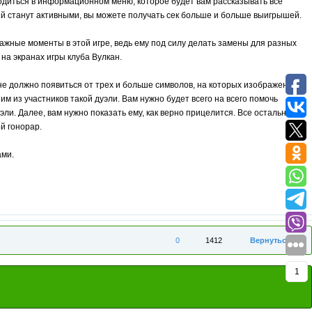
аходиться в информационном меню, которое будет вам рассказывать все
ий станут активными, вы можете получать сек больше и больше выигрышей.
ажные моменты в этой игре, ведь ему под силу делать замены для разных
на экранах игры клуба Вулкан.
ране должно появиться от трех и больше символов, на которых изображены
м из участников такой дуэли. Вам нужно будет всего на всего помочь
ли. Далее, вам нужно показать ему, как верно прицелится. Все остальное
й гонорар.
ами.
0
1412
Вернуться
1