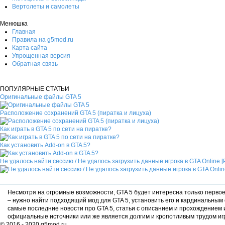
Вертолеты и самолеты
Менюшка
Главная
Правила на g5mod.ru
Карта сайта
Упрощенная версия
Обратная связь
ПОПУЛЯРНЫЕ СТАТЬИ
Оригинальные файлы GTA 5
Расположение сохранений GTA 5 (пиратка и лицуха)
Как играть в GTA 5 по сети на пиратке?
Как установить Add-on в GTA 5?
Не удалось найти сессию / Не удалось загрузить данные игрока в GTA Online 
Несмотря на огромные возможности, GTA 5 будет интересна только первое 
– нужно найти подходящий мод для GTA 5, установить его и кардинальным 
самые последние новости про GTA 5, статьи с описанием и прохождением
официальные источники или же является долгим и кропотливым трудом игр
© 2016 - 2020 g5mod.ru