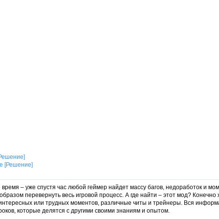
[Решение]
время – уже спустя час любой геймер найдет массу багов, недоработок и мом
образом перевернуть весь игровой процесс. А где найти – этот мод? Конечно 
 интересных или трудных моментов, различные читы и трейнеры. Вся информ
оков, которые делятся с другими своими знаниям и опытом.