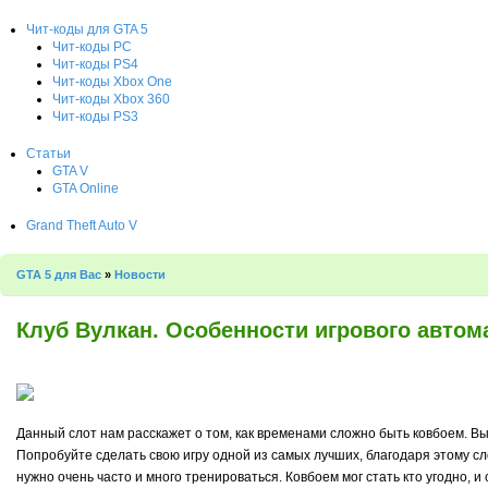
Чит-коды для GTA 5
Чит-коды PC
Чит-коды PS4
Чит-коды Xbox One
Чит-коды Xbox 360
Чит-коды PS3
Статьи
GTA V
GTA Online
Grand Theft Auto V
GTA 5 для Вас
»
Новости
Клуб Вулкан. Особенности игрового автома
Данный слот нам расскажет о том, как временами сложно быть ковбоем. Вы
Попробуйте сделать свою игру одной из самых лучших, благодаря этому с
нужно очень часто и много тренироваться. Ковбоем мог стать кто угодно, 