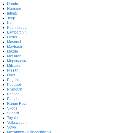
Honda
Hummer
Infinity
Jeep
Kia
Koenigsegg
Lamborghini
Lexus
Maserati
Maybach
Mazda
McLaren
Мерседесы
Mitsubishi
Nissan
Opel
Pagani
Peugeot
Plymouth
Pontiac
Porsche
Range Rover
Skoda
Subaru
Toyota
Volkswagen
Volvo
Мотоциклы и велосипеды