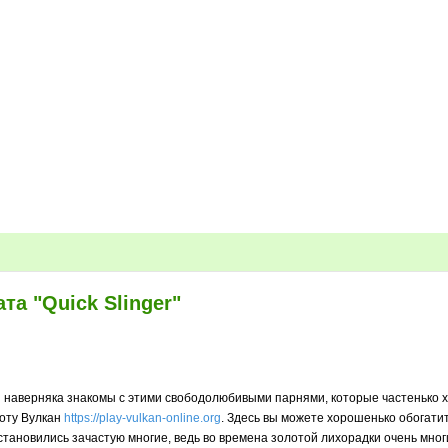
та "Quick Slinger"
 наверняка знакомы с этими свободолюбивыми парнями, которые частенько хва
лоту Вулкан
https://play-vulkan-online.org
. Здесь вы можете хорошенько обогатит
и становились зачастую многие, ведь во времена золотой лихорадки очень мно