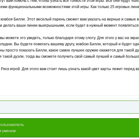
гут вам помочь с тем, чтобы узнать все тонкости этой игры. Все они будут н
всеми функциональными возможностями этой игры. Как только 25 игровых лин
 ковбоя Билли. Этот веселый парень сможет вам указать на верные и самые в
ь и делать ваши линии выигрышными, если будет в нужный момент появляться 
вы можете это увидеть, только благодаря этому слоту. Для этого у вас на эк
лудню. Вы будете помогать вашему другу, ковбою Билли, который и будет одни
ны просто показать Билли, какое самое лучшее оружие окажется для такой дуэ
я такой дуэли, тогда вы сможете получить свой самый лучший и самый большо
Риск игрой. Для этого вам стоит лишь узнать какой цвет карты лежит перед в
пользователь.
м именем.