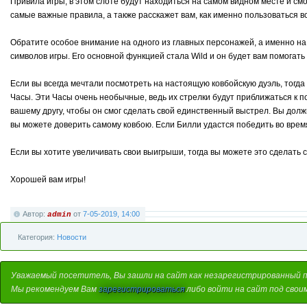
Привила игры, в этом слоте будут находиться на самом видном месте и смо
самые важные правила, а также расскажет вам, как именно пользоваться 
Обратите особое внимание на одного из главных персонажей, а именно на
символов игры. Его основной функцией стала Wild и он будет вам помогат
Если вы всегда мечтали посмотреть на настоящую ковбойскую дуэль, тогда 
Часы. Эти Часы очень необычные, ведь их стрелки будут приближаться к по
вашему другу, чтобы он смог сделать свой единственный выстрел. Вы долж
вы можете доверить самому ковбою. Если Билли удастся победить во врем
Если вы хотите увеличивать свои выигрыши, тогда вы можете это сделать с 
Хорошей вам игры!
Автор:
от
7-05-2019, 14:00
admin
Категория:
Новости
Уважаемый посетитель, Вы зашли на сайт как незарегистрированный 
Мы рекомендуем Вам
зарегистрироваться
либо войти на сайт под свои