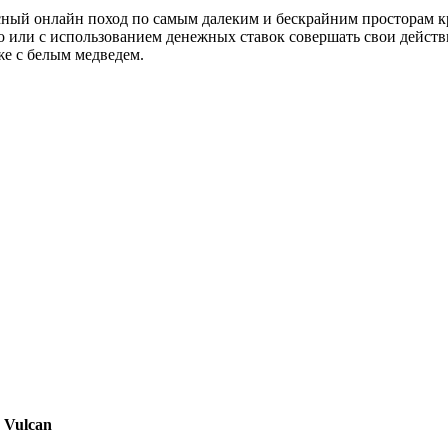
сный онлайн поход по самым далеким и бескрайним просторам кра
но или с использованием денежных ставок совершать свои дейст
же с белым медведем.
 Vulcan