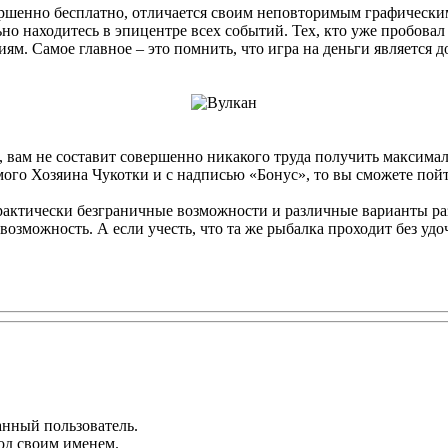
ршенно бесплатно, отличается своим неповторимым графическим
льно находитесь в эпицентре всех событий. Тех, кто уже пробова
ям. Самое главное – это помнить, что игра на деньги является д
те, вам не составит совершенно никакого труда получить максим
амого Хозяина Чукотки и с надписью «Бонус», то вы сможете по
актически безграничные возможности и различные варианты разв
возможность. А если учесть, что та же рыбалка проходит без удо
анный пользователь.
од своим именем.