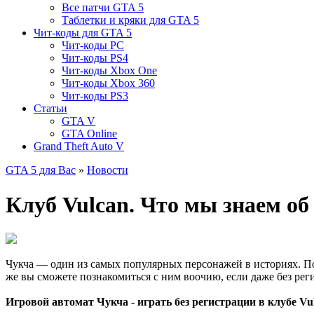
Все патчи GTA 5
Таблетки и кряки для GTA 5
Чит-коды для GTA 5
Чит-коды PC
Чит-коды PS4
Чит-коды Xbox One
Чит-коды Xbox 360
Чит-коды PS3
Статьи
GTA V
GTA Online
Grand Theft Auto V
GTA 5 для Вас
»
Новости
Клуб Vulcan. Что мы знаем об
Чукча — один из самых популярных персонажей в историях. По
же вы сможете познакомиться с ним воочию, если даже без рег
Игровой автомат Чукча - играть без регистрации в клубе Vu