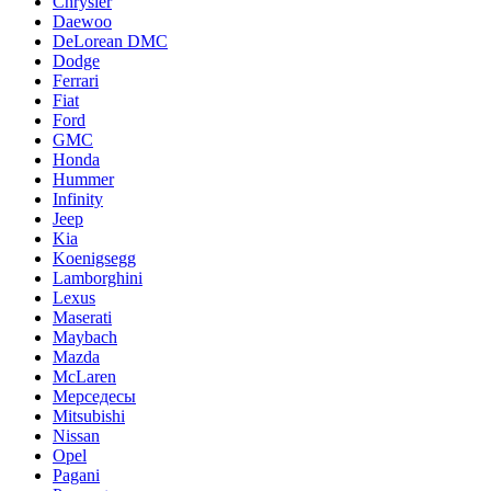
Chrysler
Daewoo
DeLorean DMC
Dodge
Ferrari
Fiat
Ford
GMC
Honda
Hummer
Infinity
Jeep
Kia
Koenigsegg
Lamborghini
Lexus
Maserati
Maybach
Mazda
McLaren
Мерседесы
Mitsubishi
Nissan
Opel
Pagani