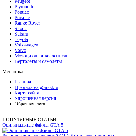
Peugeot
Plymouth
Pontiac
Porsche
Range Rover
Skoda
Subaru
Toyota
Volkswagen
Volvo
Мотоциклы и велосипеды
Вертолеты и самолеты
Менюшка
Главная
Правила на g5mod.ru
Карта сайта
Упрощенная версия
Обратная связь
ПОПУЛЯРНЫЕ СТАТЬИ
Оригинальные файлы GTA 5
Расположение сохранений GTA 5 (пиратка и лицуха)