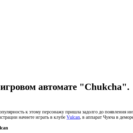
 игровом автомате "Chukcha".
пулярность к этому персонажу пришла задолго до появления инт
истрации начнете играть в клубе
Vulcan
, в аппарат Чукча в демо
lcan