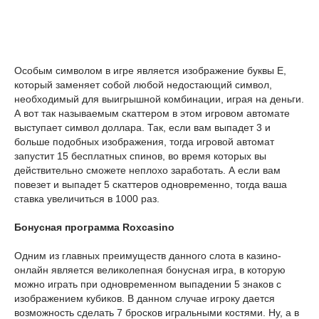
Особым символом в игре является изображение буквы Е,
который заменяет собой любой недостающий символ,
необходимый для выигрышной комбинации, играя на деньги.
А вот так называемым скаттером в этом игровом автомате
выступает символ доллара. Так, если вам выпадет 3 и
больше подобных изображения, тогда игровой автомат
запустит 15 бесплатных спинов, во время которых вы
действительно сможете неплохо заработать. А если вам
повезет и выпадет 5 скаттеров одновременно, тогда ваша
ставка увеличиться в 1000 раз.
Бонусная программа Roxcasino
Одним из главных преимуществ данного слота в казино-
онлайн является великолепная бонусная игра, в которую
можно играть при одновременном выпадении 5 знаков с
изображением кубиков. В данном случае игроку дается
возможность сделать 7 бросков игральными костями. Ну, а в