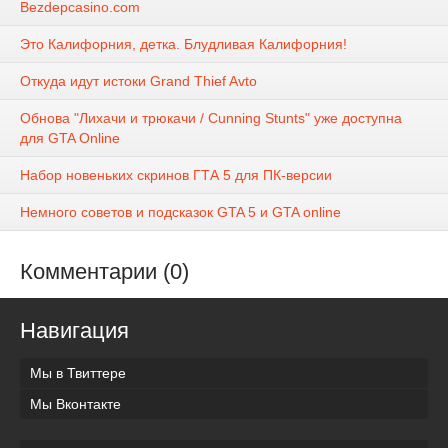
Bezdepcasino.com
Это Калифорния, детка. Блудливая Калифорния!
Откуда идут истоки Grand Thief Avto
Обнова "Лихачи и трюкачи / Cunning Stunts" уже доступна
для GTA Online
Набор новеньких скринов ГТА 5 для ПК-версии
Немного советов и подсказок GTA 5 и GTA online
Комментарии (0)
Навигация
Мы в Твиттере
Мы Вконтакте