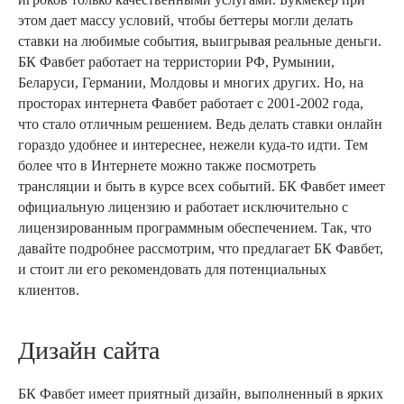
этом дает массу условий, чтобы беттеры могли делать
ставки на любимые события, выигрывая реальные деньги.
БК Фавбет работает на терристории РФ, Румынии,
Беларуси, Германии, Молдовы и многих других. Но, на
просторах интернета Фавбет работает с 2001-2002 года,
что стало отличным решением. Ведь делать ставки онлайн
гораздо удобнее и интереснее, нежели куда-то идти. Тем
более что в Интернете можно также посмотреть
трансляции и быть в курсе всех событий. БК Фавбет имеет
официальную лицензию и работает исключительно с
лицензированным программным обеспечением. Так, что
давайте подробнее рассмотрим, что предлагает БК Фавбет,
и стоит ли его рекомендовать для потенциальных
клиентов.
Дизайн сайта
БК Фавбет имеет приятный дизайн, выполненный в ярких