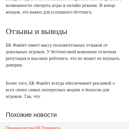
возможности смотреть игры в онлайн режиме. В конце
концов, это важно для успешного беттинга.
Отзывы и выводы
БК Фавбет имеет массу положительных отзывов от
довольных игроков. У беттинговой компании отличная
репутация и высокие рейтинги, что не может не внушать
доверия.
Более того, БК Фавбет всегда обеспечивает рекламой о
всех своих самых интересных акциях и бонусов для
игроков. Так, что
Похожие новости
Преимущества БК Париматч