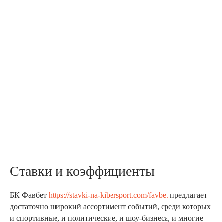
Ставки и коэффициенты
БК Фавбет
https://stavki-na-kibersport.com/favbet
предлагает
достаточно широкий ассортимент событий, среди которых
и спортивные, и политические, и шоу-бизнеса, и многие