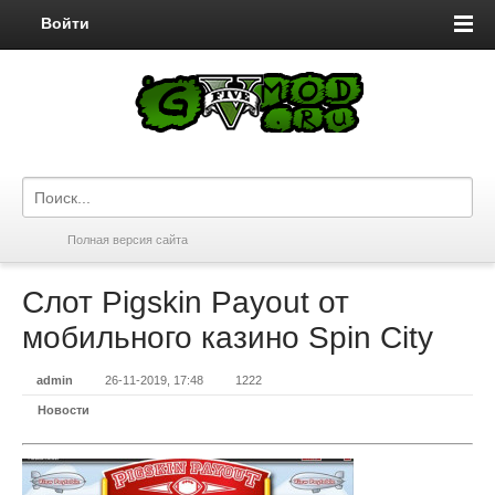
Войти
Полная версия сайта
Слот Pigskin Payout от
мобильного казино Spin City
admin
26-11-2019, 17:48
1222
Новости