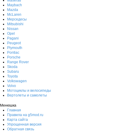
Maserati
Maybach
Mazda
McLaren
Мерседесы
Mitsubishi
Nissan
Opel
Pagani
Peugeot
Plymouth
Pontiac
Porsche
Range Rover
Skoda
Subaru
Toyota
Volkswagen
Volvo
Мотоциклы и велосипеды
Вертолеты и самолеты
Менюшка
Главная
Правила на g5mod.ru
Карта сайта
Упрощенная версия
Обратная связь