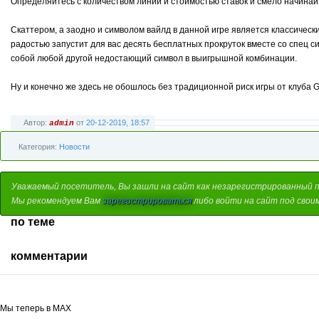
Определяйтесь с количеством линий и стоимостью ставок и смело начинайт
Скаттером, а заодно и символом вайлд в данной игре является классически
радостью запустит для вас десять бесплатных прокруток вместе со спец с
собой любой другой недостающий символ в выигрышной комбинации.
Ну и конечно же здесь не обошлось без традиционной риск игры от клуба 
Автор:
от
20-12-2019, 18:57
admin
Категория:
Новости
Уважаемый посетитель, Вы зашли на сайт как незарегистрированный 
Мы рекомендуем Вам
зарегистрироваться
либо войти на сайт под свои
по теме
комментарии
Мы теперь в MAX