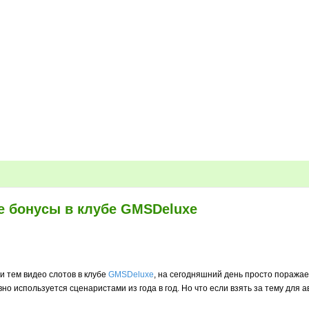
е бонусы в клубе GMSDeluxe
и тем видео слотов в клубе
GMSDeluxe
, на сегодняшний день просто поражает
вно используется сценаристами из года в год. Но что если взять за тему дл