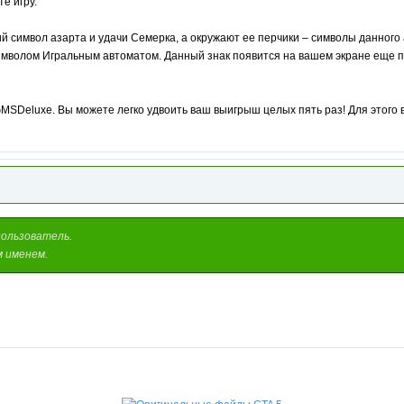
е игру.
й символ азарта и удачи Семерка, а окружают ее перчики – символы данного а
имволом Игральным автоматом. Данный знак появится на вашем экране еще пр
GMSDeluxe. Вы можете легко удвоить ваш выигрыш целых пять раз! Для этого в
пользователь.
м именем.