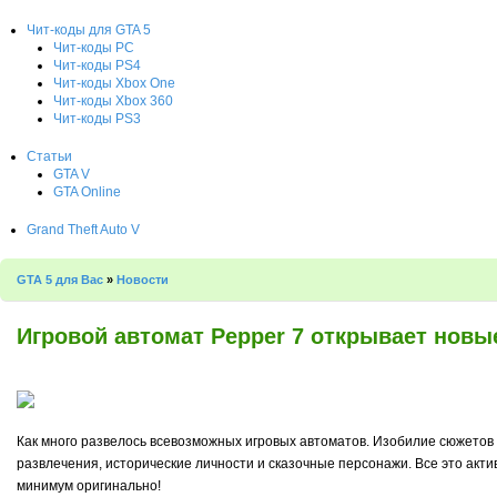
Чит-коды для GTA 5
Чит-коды PC
Чит-коды PS4
Чит-коды Xbox One
Чит-коды Xbox 360
Чит-коды PS3
Статьи
GTA V
GTA Online
Grand Theft Auto V
GTA 5 для Вас
»
Новости
Игровой автомат Pepper 7 открывает новы
Как много развелось всевозможных игровых автоматов. Изобилие сюжетов 
развлечения, исторические личности и сказочные персонажи. Все это акти
минимум оригинально!