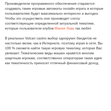
Производители программного обеспечения стараются
создавать такие игровые автоматы онлайн играть в которые
пользователям будет максимально интересно и выгодно.
Чтобы это осуществить они производят слоты
соответствующие определенной актуальной тематике,
которые пользователи клубов
Мания Льва
так любят.
В реальных Vulcan casino выбор одноруких бандитов не
настолько велик, как в Интернете, поэтому играя в сети, Вы
100 % сможете найти такую игровую тематику, которая Вас
увлекает. Тематические виды машин нравятся многим
азартным игрокам, соответственно операторам такая идея
как тематичность приносит отличный финансовый доход.