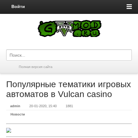
Войти
Полная версия сайта
Популярные тематики игровых
автоматов в Vulcan casino
admin
20-01-2020, 15:40
1881
Новости