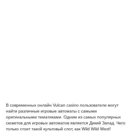
В современных онлайн Vulcan casino пользователи могут
найти различные игровые автоматы с самыми
оригинальными тематиками. Одним из самых популярных
сюжетов для игровых автоматов является Дикий Запад. Чего
только стоит такой культовый слот, как Wild Wild West!