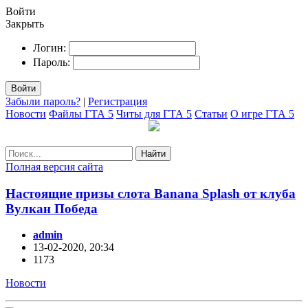
Войти
Закрыть
Логин:
Пароль:
Войти
Забыли пароль?
|
Регистрация
Новости
Файлы ГТА 5
Читы для ГТА 5
Статьи
О игре ГТА 5
Найти
Полная версия сайта
Настоящие призы слота Banana Splash от клуба
Вулкан Победа
admin
13-02-2020, 20:34
1173
Новости