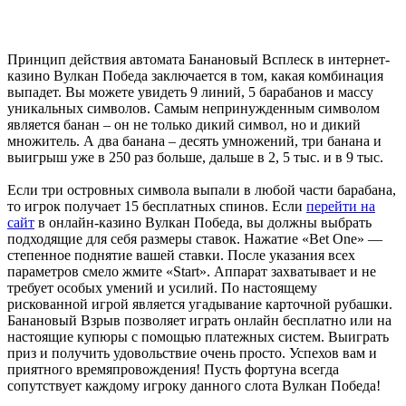
Принцип действия автомата Банановый Всплеск в интернет-
казино Вулкан Победа заключается в том, какая комбинация
выпадет. Вы можете увидеть 9 линий, 5 барабанов и массу
уникальных символов. Самым непринужденным символом
является банан – он не только дикий символ, но и дикий
множитель. А два банана – десять умножений, три банана и
выигрыш уже в 250 раз больше, дальше в 2, 5 тыс. и в 9 тыс.
Если три островных символа выпали в любой части барабана,
то игрок получает 15 бесплатных спинов. Если
перейти на
сайт
в онлайн-казино Вулкан Победа, вы должны выбрать
подходящие для себя размеры ставок. Нажатие «Bet One» —
степенное поднятие вашей ставки. После указания всех
параметров смело жмите «Start». Аппарат захватывает и не
требует особых умений и усилий. По настоящему
рискованной игрой является угадывание карточной рубашки.
Банановый Взрыв позволяет играть онлайн бесплатно или на
настоящие купюры с помощью платежных систем. Выиграть
приз и получить удовольствие очень просто. Успехов вам и
приятного времяпровождения! Пусть фортуна всегда
сопутствует каждому игроку данного слота Вулкан Победа!