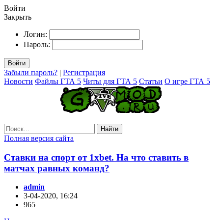
Войти
Закрыть
Логин:
Пароль:
Войти
Забыли пароль?
|
Регистрация
Новости
Файлы ГТА 5
Читы для ГТА 5
Статьи
О игре ГТА 5
Найти
Полная версия сайта
Ставки на спорт от 1xbet. На что ставить в
матчах равных команд?
admin
3-04-2020, 16:24
965