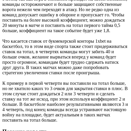
команды осторожничают и больше защищают собственные
ворота нежели чем переходят в атаку. Но не редко одна из
команд допускает ошибку в обороне и пропускает го. Чтобы
поставить на более высокий коэффициент, можно дождаться
20 минуты в матче и поставить на тотал первого тайма 0,5
больше, коэффициент на такое событие будет уже 1,8.
Что касается ставок от букмекерской конторы 1xbet на
баскетбол, то в этом виде спорта также стоит придерживаться
ставок на тотал, в четвертях команды могут забить 40 и
больше очков, желание вырваться вперед у команд будет
просто огромное, командам будет трудно сдержать натиск
друг друга. В таких матчах можно даже попробовать
стратегию увеличения ставки после проигрыша.
К примеру в первой четверти вы поставили на тотал больше,
но не хватило каких то 3 очков для закрытия ставки в плюс. В
этом случае стоит дождаться 2 или 3 четверти и сделать
ставку на тот же исход, при этом используя коэффициент 2 и
больше. В баскетболе наиболее результативными являются 3 и
4 четверть, под конец команды всегда устраивают настоящую
войну на площадке, будет актуальным в таких матчах
поставить на тотал больше.