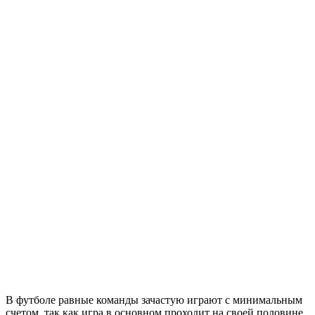
В футболе равные команды зачастую играют с минимальным
счетом, так как игра в основном проходит на своей половине,