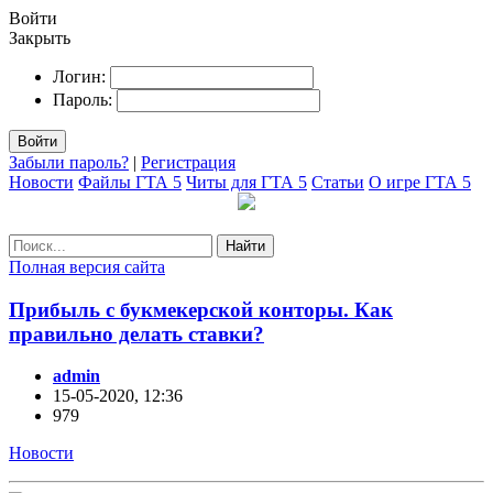
Войти
Закрыть
Логин:
Пароль:
Войти
Забыли пароль?
|
Регистрация
Новости
Файлы ГТА 5
Читы для ГТА 5
Статьи
О игре ГТА 5
Найти
Полная версия сайта
Прибыль с букмекерской конторы. Как
правильно делать ставки?
admin
15-05-2020, 12:36
979
Новости