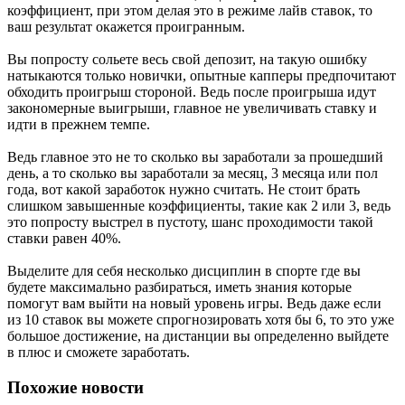
коэффициент, при этом делая это в режиме лайв ставок, то
ваш результат окажется проигранным.
Вы попросту сольете весь свой депозит, на такую ошибку
натыкаются только новички, опытные капперы предпочитают
обходить проигрыш стороной. Ведь после проигрыша идут
закономерные выигрыши, главное не увеличивать ставку и
идти в прежнем темпе.
Ведь главное это не то сколько вы заработали за прошедший
день, а то сколько вы заработали за месяц, 3 месяца или пол
года, вот какой заработок нужно считать. Не стоит брать
слишком завышенные коэффициенты, такие как 2 или 3, ведь
это попросту выстрел в пустоту, шанс проходимости такой
ставки равен 40%.
Выделите для себя несколько дисциплин в спорте где вы
будете максимально разбираться, иметь знания которые
помогут вам выйти на новый уровень игры. Ведь даже если
из 10 ставок вы можете спрогнозировать хотя бы 6, то это уже
большое достижение, на дистанции вы определенно выйдете
в плюс и сможете заработать.
Похожие новости