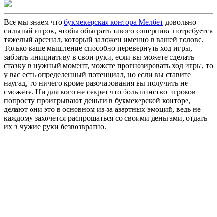
Все мы знаем что
букмекерская контора Мелбет
довольно
сильный игрок, чтобы обыграть такого соперника потребуется
тяжелый арсенал, который заложен именно в вашей голове.
Только ваше мышление способно перевернуть ход игры,
забрать инициативу в свои руки, если вы можете сделать
ставку в нужный момент, можете прогнозировать ход игры, то
у вас есть определенный потенциал, но если вы ставите
наугад, то ничего кроме разочарования вы получить не
сможете. Ни для кого не секрет что большинство игроков
попросту проигрывают деньги в букмекерской конторе,
делают они это в основном из-за азартных эмоций, ведь не
каждому захочется распрощаться со своими деньгами, отдать
их в чужие руки безвозвратно.