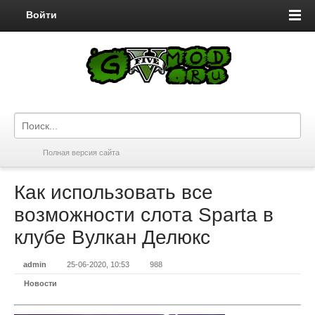
Войти
Полная версия сайта
Как использовать все
возможности слота Sparta в
клубе Вулкан Делюкс
admin
25-06-2020, 10:53
988
Новости