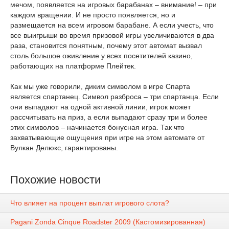
мечом, появляется на игровых барабанах – внимание! – при
каждом вращении. И не просто появляется, но и
размещается на всем игровом барабане. А если учесть, что
все выигрыши во время призовой игры увеличиваются в два
раза, становится понятным, почему этот автомат вызвал
столь большое оживление у всех посетителей казино,
работающих на платформе Плейтек.
Как мы уже говорили, диким символом в игре Спарта
является спартанец. Символ разброса – три спартанца. Если
они выпадают на одной активной линии, игрок может
рассчитывать на приз, а если выпадают сразу три и более
этих символов – начинается бонусная игра. Так что
захватывающие ощущения при игре на этом автомате от
Вулкан Делюкс, гарантированы.
Похожие новости
Что влияет на процент выплат игрового слота?
Pagani Zonda Cinque Roadster 2009 (Кастомизированная)