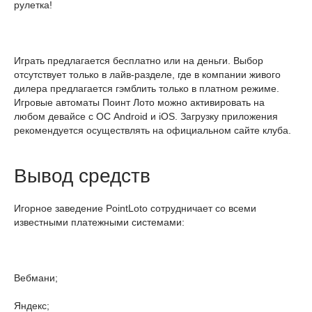
рулетка!
Играть предлагается бесплатно или на деньги. Выбор
отсутствует только в лайв-разделе, где в компании живого
дилера предлагается гэмблить только в платном режиме.
Игровые автоматы Поинт Лото можно активировать на
любом девайсе с ОС Android и iOS. Загрузку приложения
рекомендуется осуществлять на официальном сайте клуба.
Вывод средств
Игорное заведение PointLoto сотрудничает со всеми
известными платежными системами:
Вебмани;
Яндекс;