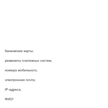
банковские карты;
реквизиты платежных систем;
номера мобильного;
электронная почта;
IP-адреса;
ФИО!