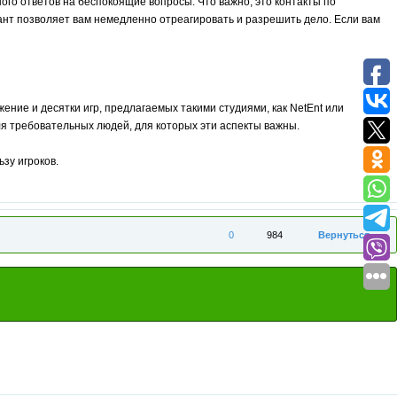
ного ответов на беспокоящие вопросы. Что важно, это контакты по
тант позволяет вам немедленно отреагировать и разрешить дело. Если вам
ение и десятки игр, предлагаемых такими студиями, как NetEnt или
я требовательных людей, для которых эти аспекты важны.
зу игроков.
0
984
Вернуться