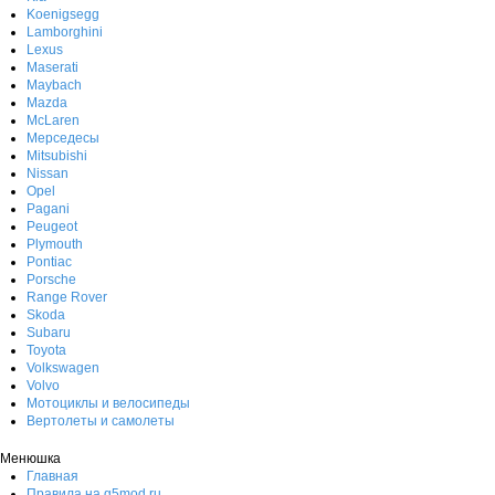
Koenigsegg
Lamborghini
Lexus
Maserati
Maybach
Mazda
McLaren
Мерседесы
Mitsubishi
Nissan
Opel
Pagani
Peugeot
Plymouth
Pontiac
Porsche
Range Rover
Skoda
Subaru
Toyota
Volkswagen
Volvo
Мотоциклы и велосипеды
Вертолеты и самолеты
Менюшка
Главная
Правила на g5mod.ru