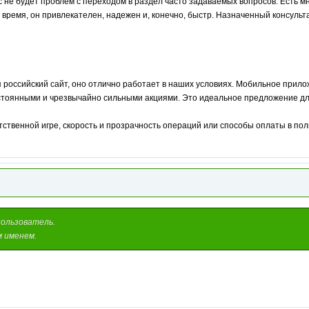
с не будет проблем с переходом в раздел часто задаваемых вопросов. Есть м
е время, он привлекателен, надежен и, конечно, быстр. Назначенный консуль
я российский сайт, оно отлично работает в наших условиях. Мобильное прилож
остоянными и чрезвычайно сильными акциями. Это идеальное предложение дл
тственной игре, скорость и прозрачность операций или способы оплаты в поль
пользователь.
м именем.