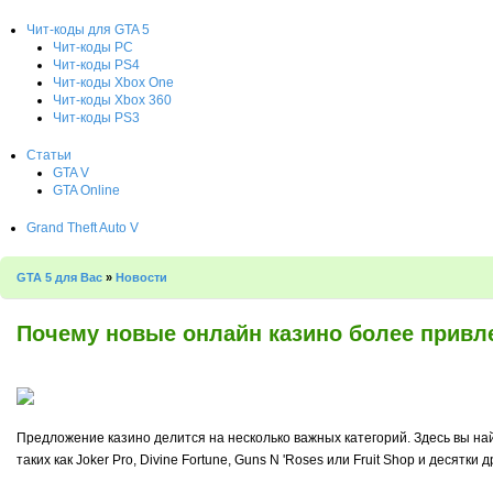
Чит-коды для GTA 5
Чит-коды PC
Чит-коды PS4
Чит-коды Xbox One
Чит-коды Xbox 360
Чит-коды PS3
Статьи
GTA V
GTA Online
Grand Theft Auto V
GTA 5 для Вас
»
Новости
Почему новые онлайн казино более привл
Предложение казино делится на несколько важных категорий. Здесь вы найд
таких как Joker Pro, Divine Fortune, Guns N 'Roses или Fruit Shop и десятк