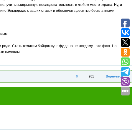
 получить выигрышную последовательность в любом месте экрана. Ну, и
азино Эльдорадо с ваших ставок и обеспечить десятью бесплатными
вным.
оде. Стать великим бойцом кунг-фу дано не каждому - это факт. Но
ные символы.
0
951
Вернуться