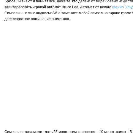
Брюса Ли знают и помнят все. Даже те, кто далеки от мира боевых искусст
заинтересовать игровой автомат Bruce Lee. Автомат от нового
казино Эль
Символ инь и ян с надписью Wild заменяет любой символ на экране кроме S
десятикратное повышение выигрыша.
Символ дракона может дать 25 монет, символ сенсея – 10 монет, замок – 5 