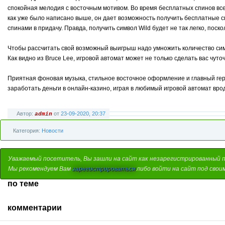
спокойная мелодия с восточным мотивом. Во время бесплатных спинов все
как уже было написано выше, он дает возможность получить бесплатные с
спинами в придачу. Правда, получить символ Wild будет не так легко, поск
Чтобы рассчитать свой возможный выигрыш надо умножить количество сим
Как видно из Bruce Lee, игровой автомат может не только сделать вас чут
Приятная фоновая музыка, стильное восточное оформление и главный геро
заработать деньги в онлайн-казино, играя в любимый игровой автомат вро
Автор:
от
23-09-2020, 20:37
admin
Категория:
Новости
Уважаемый посетитель, Вы зашли на сайт как незарегистрированный 
Мы рекомендуем Вам
зарегистрироваться
либо войти на сайт под свои
по теме
комментарии