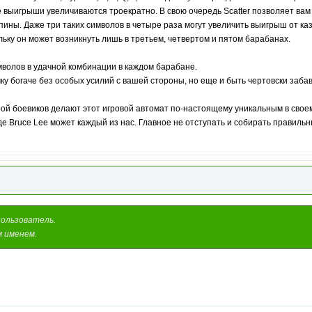
 выигрыши увеличиваются троекратно. В свою очередь Scatter позволяет вам
пины. Даже три таких символов в четыре раза могут увеличить выигрыш от к
ольку он может возникнуть лишь в третьем, четвертом и пятом барабанах.
волов в удачной комбинации в каждом барабане.
очку богаче без особых усилий с вашей стороны, но еще и быть чертовски заба
й боевиков делают этот игровой автомат по-настоящему уникальным в своем р
де Bruce Lee может каждый из нас. Главное не отступать и собирать правиль
пользователь.
м именем.