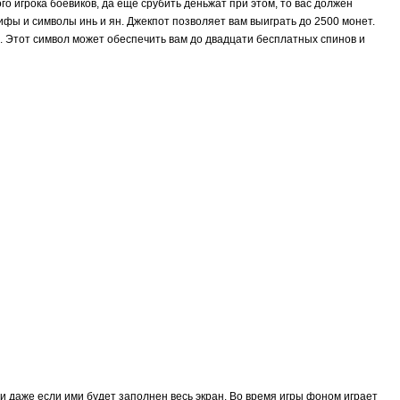
го игрока боевиков, да еще срубить деньжат при этом, то вас должен
лифы и символы инь и ян. Джекпот позволяет вам выиграть до 2500 монет.
ки. Этот символ может обеспечить вам до двадцати бесплатных спинов и
ыши даже если ими будет заполнен весь экран. Во время игры фоном играет