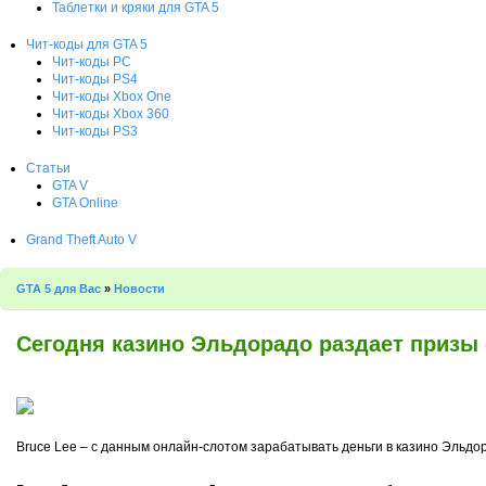
Таблетки и кряки для GTA 5
Чит-коды для GTA 5
Чит-коды PC
Чит-коды PS4
Чит-коды Xbox One
Чит-коды Xbox 360
Чит-коды PS3
Статьи
GTA V
GTA Online
Grand Theft Auto V
GTA 5 для Вас
»
Новости
Сегодня казино Эльдорадо раздает призы 
Bruce Lee – с данным онлайн-слотом зарабатывать деньги в казино Эльдора