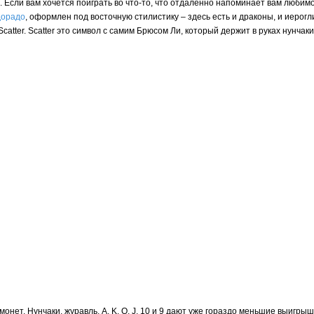
в. Если вам хочется поиграть во что-то, что отдаленно напоминает вам любимо
дорадо
, оформлен под восточную стилистику – здесь есть и драконы, и иерог
catter. Scatter это символ с самим Брюсом Ли, который держит в руках нунча
монет. Нунчаки, журавль, A, K, Q, J, 10 и 9 дают уже гораздо меньшие выигр