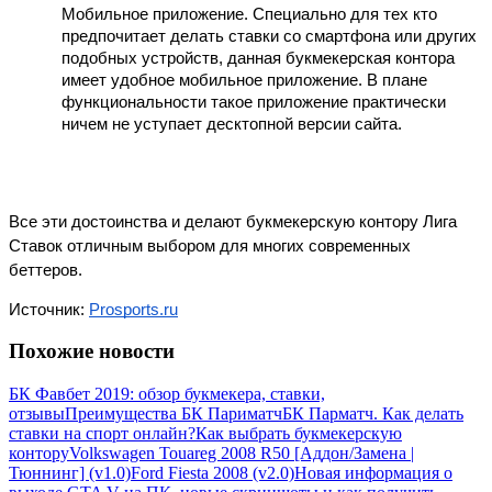
Мобильное приложение. Специально для тех кто 
предпочитает делать ставки со смартфона или других 
подобных устройств, данная букмекерская контора 
имеет удобное мобильное приложение. В плане 
функциональности такое приложение практически 
ничем не уступает десктопной версии сайта.
Все эти достоинства и делают букмекерскую контору Лига 
Ставок отличным выбором для многих современных 
беттеров.
Источник: 
Prosports.ru
Похожие новости
БК Фавбет 2019: обзор букмекера, ставки,
отзывы
Преимущества БК Париматч
БК Парматч. Как делать
ставки на спорт онлайн?
Как выбрать букмекерскую
контору
Volkswagen Touareg 2008 R50 [Аддон/Замена |
Тюннинг] (v1.0)
Ford Fiesta 2008 (v2.0)
Новая информация о