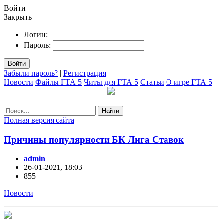
Войти
Закрыть
Логин:
Пароль:
Войти
Забыли пароль?
|
Регистрация
Новости
Файлы ГТА 5
Читы для ГТА 5
Статьи
О игре ГТА 5
Найти
Полная версия сайта
Причины популярности БК Лига Ставок
admin
26-01-2021, 18:03
855
Новости