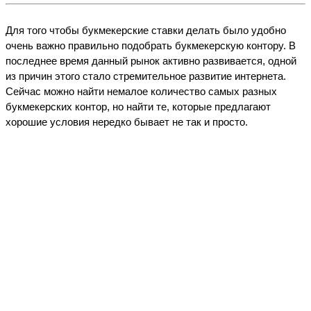
Для того чтобы букмекерские ставки делать было удобно 
очень важно правильно подобрать букмекерскую контору. В 
последнее время данный рынок активно развивается, одной 
из причин этого стало стремительное развитие интернета. 
Сейчас можно найти немалое количество самых разных 
букмекерских контор, но найти те, которые предлагают 
хорошие условия нередко бывает не так и просто.