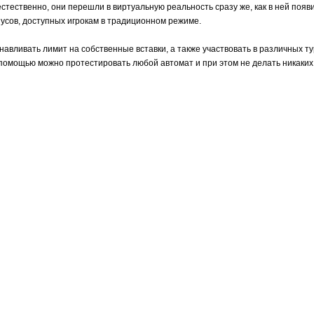
стественно, они перешли в виртуальную реальность сразу же, как в ней появ
усов, доступных игрокам в традиционном режиме.
авливать лимит на собственные вставки, а также участвовать в различных тур
о помощью можно протестировать любой автомат и при этом не делать никаких