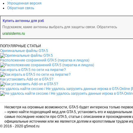
Упрощенная версия
Обратная связь
Купить антенны для рэб
Подскажем, какие антенны выбрать для защиты связи. Обратитесь
uralsistems.ru
ПОПУЛЯРНЫЕ СТАТЬИ
Оригинальные файлы GTA 5
Расположение сохранений GTA 5 (пиратка и лицуха)
Как играть в GTA 5 по сети на пиратке?
Как установить Add-on в GTA 5?
Не удалось найти сессию / Не удалось загрузить данные игрока в GTA Online 
Несмотря на огромные возможности, GTA 5 будет интересна только первое 
– нужно найти подходящий мод для GTA 5, установить его и кардинальным 
самые последние новости про GTA 5, статьи с описанием и прохождением
официальные источники или же является долгим и кропотливым трудом игр
© 2016 - 2020 g5mod.ru