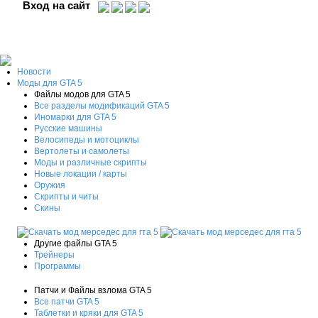
Вход на сайт
Новости
Моды для GTA 5
Файлы модов для GTA 5
Все разделы модификаций GTA 5
Иномарки для GTA 5
Русские машины
Велосипеды и мотоциклы
Вертолеты и самолеты
Моды и различные скрипты
Новые локации / карты
Оружия
Скрипты и читы
Скины
Другие файлы GTA 5
Трейнеры
Программы
Патчи и Файлы взлома GTA 5
Все патчи GTA 5
Таблетки и кряки для GTA 5