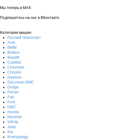
Мы теперь в MAX
Подпишитесь на нас в ВКонтакте
Категории машин
Русский транспорт
Audi
BMW
Brabus
Bugatti
Cadillac
Chevrolet
Chrysler
Daewoo
DeLorean DMC
Dodge
Ferrari
Fiat
Ford
GMC
Honda
Hummer
Infinity
Jeep
Kia
Koenigsegg