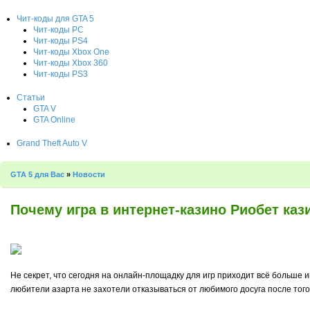
Чит-коды для GTA 5
Чит-коды PC
Чит-коды PS4
Чит-коды Xbox One
Чит-коды Xbox 360
Чит-коды PS3
Статьи
GTA V
GTA Online
Grand Theft Auto V
GTA 5 для Вас
»
Новости
Почему игра в интернет-казино Риобет каз
Не секрет, что сегодня на онлайн-площадку для игр приходит всё больше 
любители азарта не захотели отказываться от любимого досуга после того