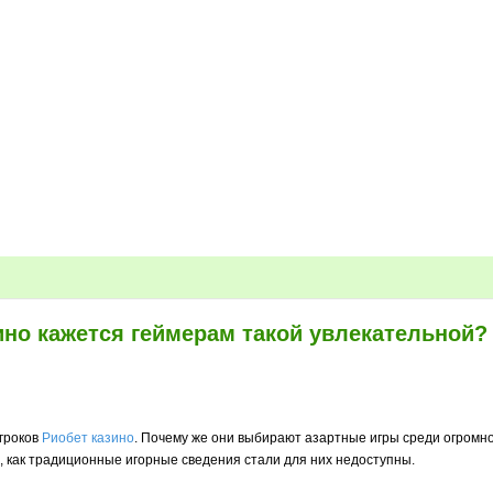
ино кажется геймерам такой увлекательной?
игроков
Риобет казино
. Почему же они выбирают азартные игры среди огромно
, как традиционные игорные сведения стали для них недоступны.