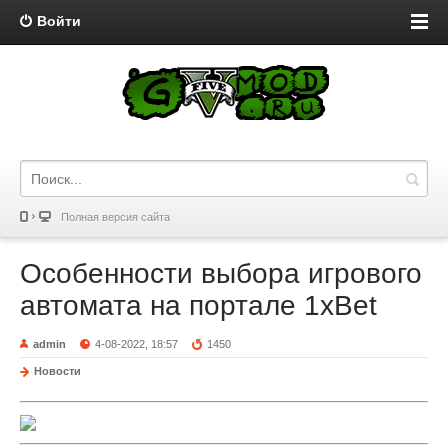
Войти
Полная версия сайта
Особенности выбора игрового
автомата на портале 1xBet
admin
4-08-2022, 18:57
1450
Новости