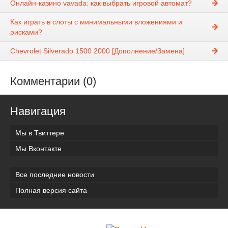
Онлайн-казино vavada: как выбрать игровой автомат?
Как играть в слоты с минимальными вложениями и
рисками?
Chevrolet Silverado 1500 2000 [Дополнение/Замена]
Комментарии (0)
Навигация
Мы в Твиттере
Мы Вконтакте
Все последние новости
Полная версия сайта