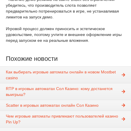
убедитесь, что производитель слота позволяет
предварительно потренироваться в игре, не устанавливая
лимитов на запуск демо.
Игровой процесс должен приносить и эстетическое
удовольствие, поэтому учтите и внешнее оформление игры
перед запуском ее на реальные вложения.
Похожие новости
Как выбирать игровые автоматы онлайн в новом Mostbet
casino
RTP в игровых автоматах Сол Казино: кому достанется
выигрыш?
Scatter в игровых автоматах онлайн Сол Казино
Чем игровые автоматы привлекают пользователей казино
Pin Up?