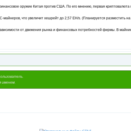
финансовое оружие Китая против США. По его мнению, первая криптовалюта 
BTC-майнеров, что увеличит хешрейт до 2,57 EH/s. (Планируется разместить н
в зависимости от движения рынка и финансовых потребностей фирмы. В майнин
пользователь.
м именем.