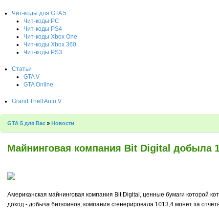
Чит-коды для GTA 5
Чит-коды PC
Чит-коды PS4
Чит-коды Xbox One
Чит-коды Xbox 360
Чит-коды PS3
Статьи
GTA V
GTA Online
Grand Theft Auto V
GTA 5 для Вас
»
Новости
Майнинговая компания Bit Digital добыла 1
Американская майнинговая компания Bit Digital, ценные бумаги которой к
доход - добыча биткоинов; компания сгенерировала 1013,4 монет за отчет