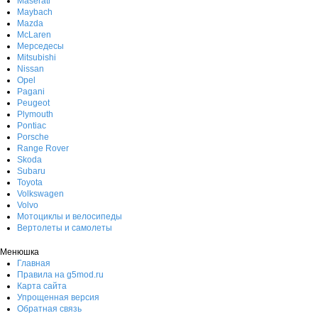
Maserati
Maybach
Mazda
McLaren
Мерседесы
Mitsubishi
Nissan
Opel
Pagani
Peugeot
Plymouth
Pontiac
Porsche
Range Rover
Skoda
Subaru
Toyota
Volkswagen
Volvo
Мотоциклы и велосипеды
Вертолеты и самолеты
Менюшка
Главная
Правила на g5mod.ru
Карта сайта
Упрощенная версия
Обратная связь