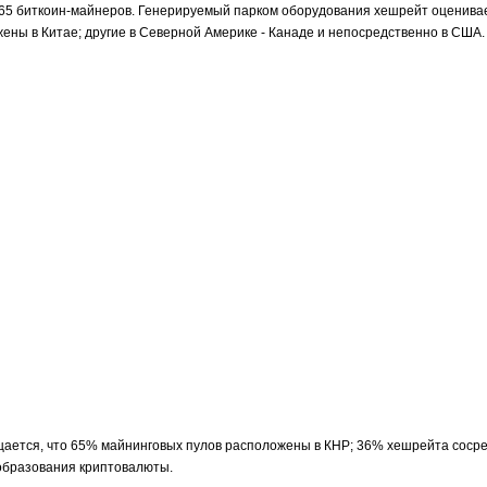
0 965 биткоин-майнеров. Генерируемый парком оборудования хешрейт оценивает
ены в Китае; другие в Северной Америке - Канаде и непосредственно в США.
щается, что 65% майнинговых пулов расположены в КНР; 36% хешрейта сосре
ообразования криптовалюты.