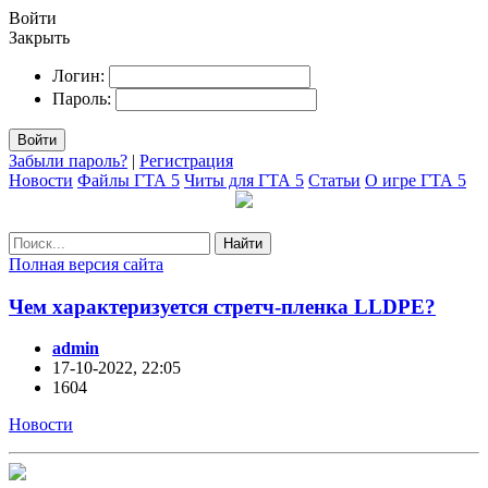
Войти
Закрыть
Логин:
Пароль:
Войти
Забыли пароль?
|
Регистрация
Новости
Файлы ГТА 5
Читы для ГТА 5
Статьи
О игре ГТА 5
Найти
Полная версия сайта
Чем характеризуется стретч-пленка LLDPE?
admin
17-10-2022, 22:05
1604
Новости