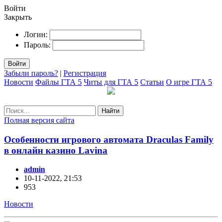
Войти
Закрыть
Логин:
Пароль:
Войти
Забыли пароль?
|
Регистрация
Новости
Файлы ГТА 5
Читы для ГТА 5
Статьи
О игре ГТА 5
Найти
Полная версия сайта
Особенности игрового автомата Draculas Family
в онлайн казино Lavina
admin
10-11-2022, 21:53
953
Новости