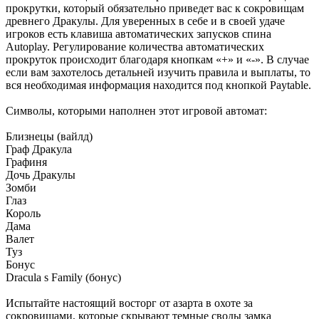
прокрутки, который обязательно приведет вас к сокровищам
древнего Дракулы. Для уверенных в себе и в своей удаче
игроков есть клавиша автоматических запусков спина
Autoplay. Регулирование количества автоматических
прокруток происходит благодаря кнопкам «+» и «-». В случае
если вам захотелось детальней изучить правила и выплаты, то
вся необходимая информация находится под кнопкой Paytable.
Символы, которыми наполнен этот игровой автомат:
Близнецы (вайлд)
Граф Дракула
Графиня
Дочь Дракулы
Зомби
Глаз
Король
Дама
Валет
Туз
Бонус
Dracula s Family (бонус)
Испытайте настоящий восторг от азарта в охоте за
сокровищами, которые скрывают темные своды замка