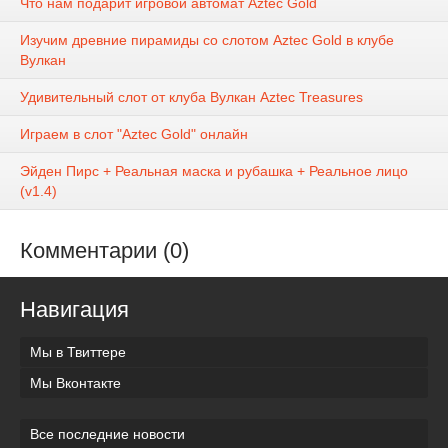
Что нам подарит игровой автомат Aztec Gold
Изучим древние пирамиды со слотом Aztec Gold в клубе
Вулкан
Удивительный слот от клуба Вулкан Aztec Treasures
Играем в слот "Aztec Gold" онлайн
Эйден Пирс + Реальная маска и рубашка + Реальное лицо
(v1.4)
Комментарии (0)
Навигация
Мы в Твиттере
Мы Вконтакте
Все последние новости