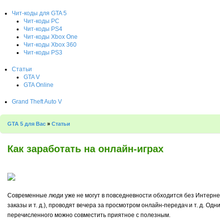
Чит-коды для GTA 5
Чит-коды PC
Чит-коды PS4
Чит-коды Xbox One
Чит-коды Xbox 360
Чит-коды PS3
Статьи
GTA V
GTA Online
Grand Theft Auto V
GTA 5 для Вас
»
Статьи
Как заработать на онлайн-играх
Современные люди уже не могут в повседневности обходится без Интерне
заказы и т. д.), проводят вечера за просмотром онлайн-передач и т. д. Од
перечисленного можно совместить приятное с полезным.