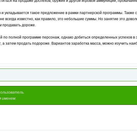
атиться на продаже доспехов, оружия и другой игровой аммуниции, прокачанн
 и укладывается такое предложение в рамки партнерской программы. Также 
 не всегда известно, как правило, это небольшие суммы. Но занятие это довол
м продавать дороже.
о полной программе персонаж, однако добиться определенных успехов в это
, а затем продать подороже. Вариантов заработка масса, можно изучить на
пользователь.
м именем.