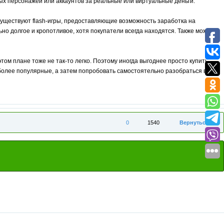
ых персонажей или аккаунтов за реальные или виртуальные деньги.
существуют flash-игры, предоставляющие возможность заработка на
ьно долгое и кропотливое, хотя покупатели всегда находятся. Также можно
м плане тоже не так-то легко. Поэтому иногда выгоднее просто купить
иболее популярные, а затем попробовать самостоятельно разобраться во
0
1540
Вернуться