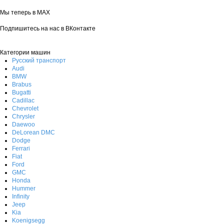
Мы теперь в MAX
Подпишитесь на нас в ВКонтакте
Категории машин
Русский транспорт
Audi
BMW
Brabus
Bugatti
Cadillac
Chevrolet
Chrysler
Daewoo
DeLorean DMC
Dodge
Ferrari
Fiat
Ford
GMC
Honda
Hummer
Infinity
Jeep
Kia
Koenigsegg