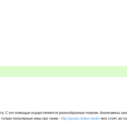
та. С его помощью осуществляются разнообразные покупки, бизнесмены зан
ни только популярные игры про танки -
http://igrypk.net/pro-tanki/
чего стоят, во г