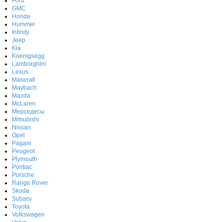
Ford
GMC
Honda
Hummer
Infinity
Jeep
Kia
Koenigsegg
Lamborghini
Lexus
Maserati
Maybach
Mazda
McLaren
Мерседесы
Mitsubishi
Nissan
Opel
Pagani
Peugeot
Plymouth
Pontiac
Porsche
Range Rover
Skoda
Subaru
Toyota
Volkswagen