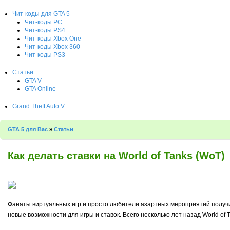
Чит-коды для GTA 5
Чит-коды PC
Чит-коды PS4
Чит-коды Xbox One
Чит-коды Xbox 360
Чит-коды PS3
Статьи
GTA V
GTA Online
Grand Theft Auto V
GTA 5 для Вас
»
Статьи
Как делать ставки на World of Tanks (WoT)
Фанаты виртуальных игр и просто любители азартных мероприятий получил
новые возможности для игры и ставок. Всего несколько лет назад World 