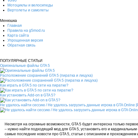
Volvo
Мотоциклы и велосипеды
Вертолеты и самолеты
Менюшка
Главная
Правила на g5mod.ru
Карта сайта
Упрощенная версия
Обратная связь
ПОПУЛЯРНЫЕ СТАТЬИ
Оригинальные файлы GTA 5
Расположение сохранений GTA 5 (пиратка и лицуха)
Как играть в GTA 5 по сети на пиратке?
Как установить Add-on в GTA 5?
Не удалось найти сессию / Не удалось загрузить данные игрока в GTA Online 
Несмотря на огромные возможности, GTA 5 будет интересна только первое 
– нужно найти подходящий мод для GTA 5, установить его и кардинальным 
самые последние новости про GTA 5, статьи с описанием и прохождением