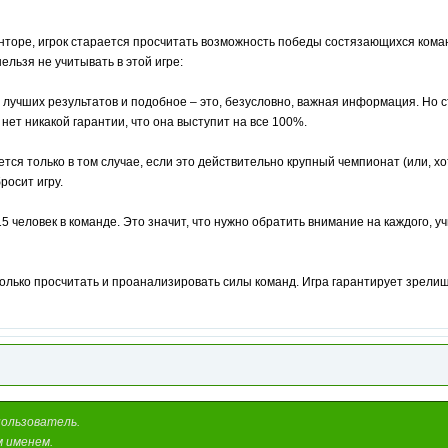
конторе, игрок старается просчитать возможность победы состязающихся кома
ельзя не учитывать в этой игре:
лучших результатов и подобное – это, безусловно, важная информация. Но с
нет никакой гарантии, что она выступит на все 100%.
уется только в том случае, если это действительно крупный чемпионат (или, 
росит игру.
 15 человек в команде. Это значит, что нужно обратить внимание на каждого, 
только просчитать и проанализировать силы команд. Игра гарантирует зрелищ
пользователь.
м именем.