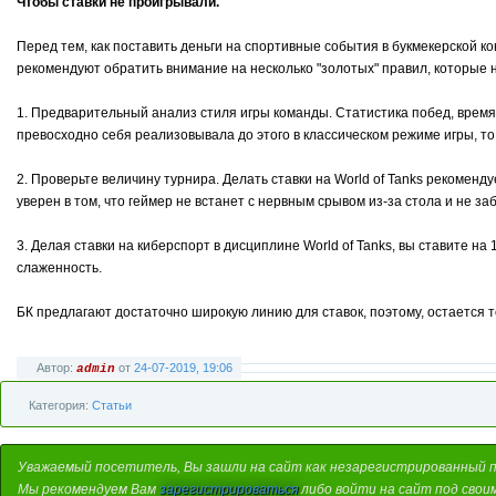
Чтобы ставки не проигрывали.
Перед тем, как поставить деньги на спортивные события в букмекерской 
рекомендуют обратить внимание на несколько "золотых" правил, которые н
1. Предварительный анализ стиля игры команды. Статистика побед, время 
превосходно себя реализовывала до этого в классическом режиме игры, то 
2. Проверьте величину турнира. Делать ставки на World of Tanks рекоменд
уверен в том, что геймер не встанет с нервным срывом из-за стола и не заб
3. Делая ставки на киберспорт в дисциплине World of Tanks, вы ставите на
слаженность.
БК предлагают достаточно широкую линию для ставок, поэтому, остается 
Автор:
от
24-07-2019, 19:06
admin
Категория:
Статьи
Уважаемый посетитель, Вы зашли на сайт как незарегистрированный 
Мы рекомендуем Вам
зарегистрироваться
либо войти на сайт под свои