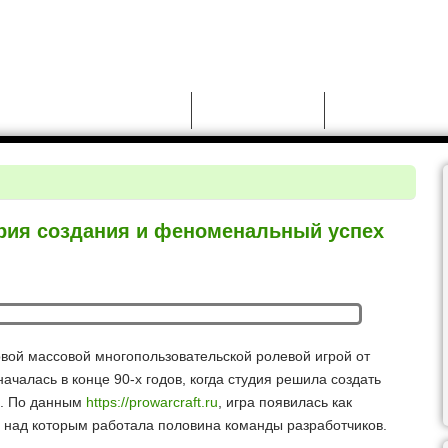
Новости
Моды для GTA 5
Чит-коды для GT
тория создания и феноменальный успех
вой массовой многопользовательской ролевой игрой от
 началась в конце 90-х годов, когда студия решила создать
t. По данным
https://prowarcraft.ru
, игра появилась как
а, над которым работала половина команды разработчиков.