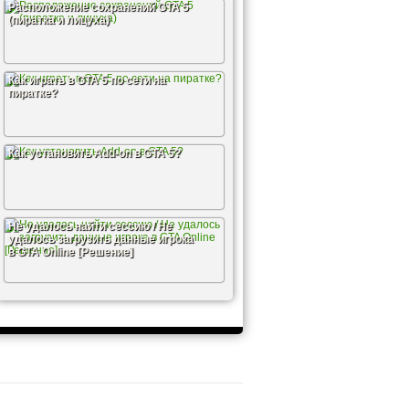
Расположение сохранений GTA 5
(пиратка и лицуха)
Как играть в GTA 5 по сети на
пиратке?
Как установить Add-on в GTA 5?
Не удалось найти сессию / Не
удалось загрузить данные игрока
в GTA Online [Решение]
йдет массу багов, недоработок и
 5, установить его и кардинальным