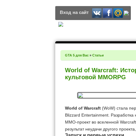
Вход на сайт
GTA 5 для Вас
»
Статьи
World of Warcraft: Ис
культовой MMORPG
World of Warcraft
(WoW) стала пер
Blizzard Entertainment. Разработка
MMO-проект во вселенной Warcraf
результат неудачи другого проект
Запуск и первые успехи