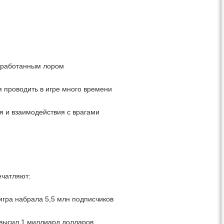
оработанным лором
 проводить в игре много времени
я и взаимодействия с врагами
ечатляют:
игра набрала 5,5 млн подписчиков
евысил 1 миллиард долларов