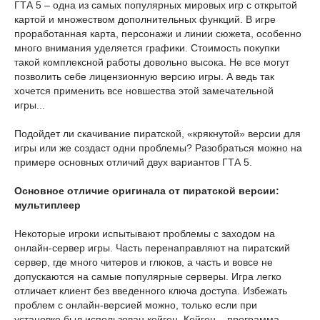
ГТА 5 – одна из самых популярных мировых игр с открытой
картой и множеством дополнительных функций. В игре
проработанная карта, персонажи и линии сюжета, особенно
много внимания уделяется графики. Стоимость покупки
такой комплексной работы довольно высока. Не все могут
позволить себе лицензионную версию игры. А ведь так
хочется применить все новшества этой замечательной
игры...
Подойдет ли скачивание пиратской, «крякнутой» версии для
игры или же создаст одни проблемы? Разобраться можно на
примере основных отличий двух вариантов ГТА 5.
Основное отличие оригинала от пиратской версии:
мультиплеер
Некоторые игроки испытывают проблемы с заходом на
онлайн-сервер игры. Часть перенаправляют на пиратский
сервер, где много читеров и глюков, а часть и вовсе не
допускаются на самые популярные серверы. Игра легко
отличает клиент без введенного ключа доступа. Избежать
проблем с онлайн-версией можно, только если при
установке был использован кейген. Кейген – программа,