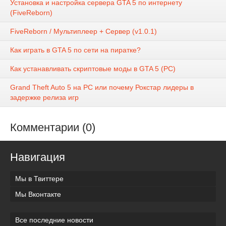
Установка и настройка сервера GTA 5 по интернету
(FiveReborn)
FiveReborn / Мультиплеер + Сервер (v1.0.1)
Как играть в GTA 5 по сети на пиратке?
Как устанавливать скриптовые моды в GTA 5 (PC)
Grand Theft Auto 5 на PC или почему Рокстар лидеры в
задержке релиза игр
Комментарии (0)
Навигация
Мы в Твиттере
Мы Вконтакте
Все последние новости