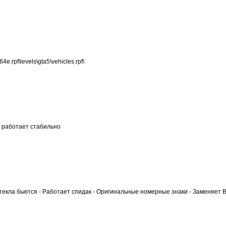
.rpf\levels\gta5\vehicles.rpf\
е работает стабильно
Стекла бьются - Работает спидак - Оригинальные номерные знаки - Заменяет Bl