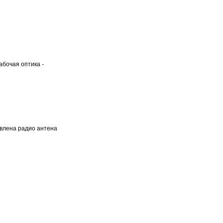
абочая оптика -
авлена радио антена