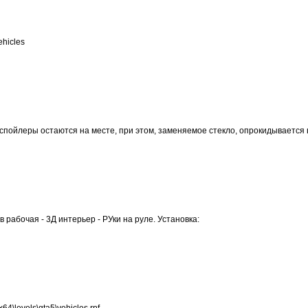
ehicles
, спойлеры остаются на месте, при этом, заменяемое стекло, опрокидывается в
 рабочая - 3Д интерьер - РУки на руле. Установка:
4\levels\gta5\vehicles.rpf