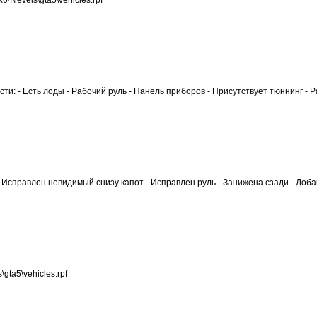
ти: - Есть лоды - Рабочий руль - Панель приборов - Присутствует тюннинг - Р
- Исправлен невидимый снизу капот - Исправлен руль - Занижена сзади - Доб
gta5\vehicles.rpf