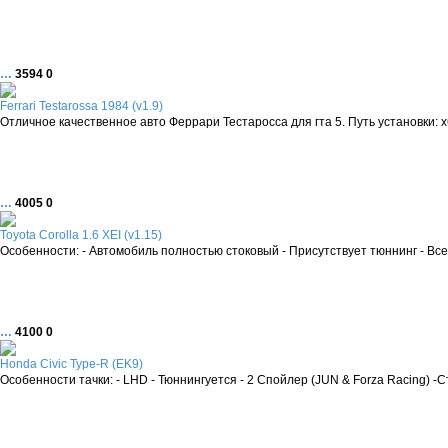
…
3594
0
Ferrari Testarossa 1984 (v1.9)
Отличное качественное авто Феррари Тестаросса для гта 5. Путь установки: x64e
…
4005
0
Toyota Corolla 1.6 XEI (v1.15)
Особенности: - Автомобиль полностью стоковый - Присутствует тюннинг - Вс
…
4100
0
Honda Civic Type-R (EK9)
Особенности тачки: - LHD - Тюннингуется - 2 Спойлер (JUN & Forza Racing) -