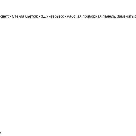
вет; - Стекла бьется; - 3Д интерьер; - Рабочая приборная панель. Заменить b
/