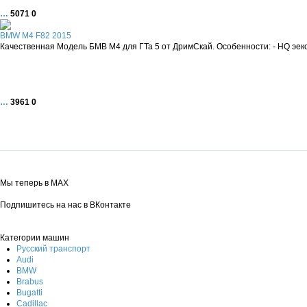
…
5071
0
BMW M4 F82 2015
Качественная Модель БМВ М4 для ГТа 5 от ДримСкай. Особенности: - HQ эексте
…
3961
0
Мы теперь в MAX
Подпишитесь на нас в ВКонтакте
Категории машин
Русский транспорт
Audi
BMW
Brabus
Bugatti
Cadillac