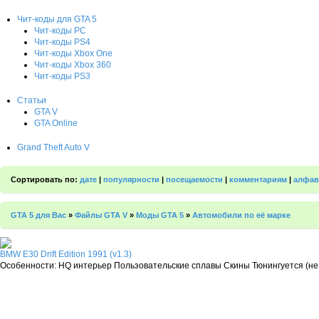
Чит-коды для GTA 5
Чит-коды PC
Чит-коды PS4
Чит-коды Xbox One
Чит-коды Xbox 360
Чит-коды PS3
Статьи
GTA V
GTA Online
Grand Theft Auto V
Сортировать по:
дате
|
популярности
|
посещаемости
|
комментариям
|
алфав
GTA 5 для Вас
»
Файлы GTA V
»
Моды GTA 5
»
Автомобили по её марке
BMW E30 Drift Edition 1991 (v1.3)
Особенности: HQ интерьер Пользовательские сплавы Скины Тюнингуется (не 