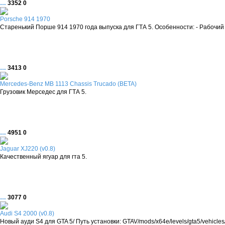
…
3352
0
Porsche 914 1970
Старенький Порше 914 1970 года выпуска для ГТА 5. Особенности: - Рабочий с
…
3413
0
Mercedes-Benz MB 1113 Chassis Trucado (BETA)
Грузовик Мерседес для ГТА 5.
…
4951
0
Jaguar XJ220 (v0.8)
Качественный ягуар для гта 5.
…
3077
0
Audi S4 2000 (v0.8)
Новый ауди S4 для GTA 5/ Путь установки: GTAV/mods/x64e/levels/gta5/vehicles