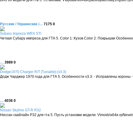
Русские / Украинские /…
7175
0
Subaru Impreza WRX STI
Четкая Субару импреза для ГТА 5. Color 1: Кузов Color 2: Покрышки Особеннос
…
3989
0
Dodge1970 Charger R/T [Tunable] (v3.3)
Додж Чарджер 1970 года для ГТА 5. Особенности v3.3: - Исправлены короны 
…
4036
0
Nissan Skyline GT-R R32
Ниссан скайлайн Р32 для гта 5. Пусть установки модели: V\mods\x64e.rpf\levels\