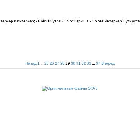
рьер и интерьер; - Color1:Кузов - Color2:Крыша - Color4:Интерьер Путь уста
Назад
1
...
25
26
27
28
29
30
31
32
33
...
37
Вперед