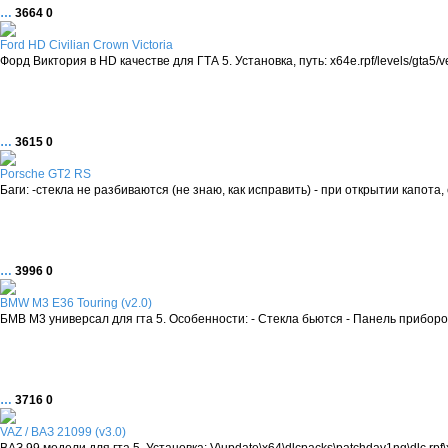
…
3664
0
Ford HD Civilian Crown Victoria
Форд Виктория в HD качестве для ГТА 5. Установка, путь: x64e.rpf/levels/gta5/v
…
3615
0
Porsche GT2 RS
Баги: -стекла не разбиваются (не знаю, как исправить) - при открытии капота
…
3996
0
BMW M3 E36 Touring (v2.0)
БМВ М3 универсал для гта 5. Особенности: - Стекла бьются - Панель приборов
…
3716
0
VAZ / ВАЗ 21099 (v3.0)
ВАЗ 99 модели для гта 5. Установка: V\update\x64\dlcpacks\patchday1ng\dlc.rpf\x6