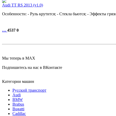
Audi TT RS 2013 (v1.0)
Особенности: - Руль крутится; - Стекла бьются; - Эффекты гряз
…
4537
0
Мы теперь в MAX
Подпишитесь на нас в ВКонтакте
Категории машин
Русский транспорт
Audi
BMW
Brabus
Bugatti
Cadillac