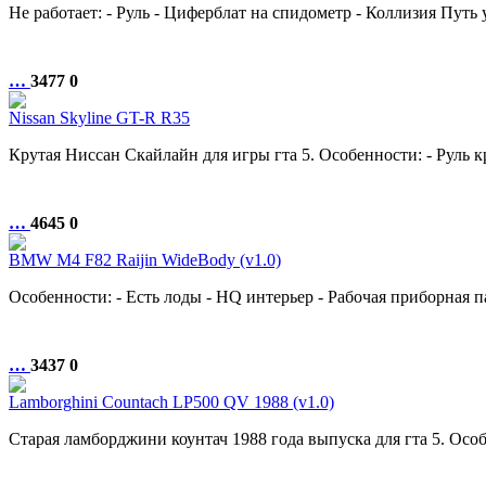
Не работает: - Руль - Циферблат на спидометр - Коллизия Путь уст
…
3477
0
Nissan Skyline GT-R R35
Крутая Ниссан Скайлайн для игры гта 5. Особенности: - Руль кру
…
4645
0
BMW M4 F82 Raijin WideBody (v1.0)
Особенности: - Есть лоды - HQ интерьер - Рабочая приборная па
…
3437
0
Lamborghini Countach LP500 QV 1988 (v1.0)
Старая ламборджини коунтач 1988 года выпуска для гта 5. Ос