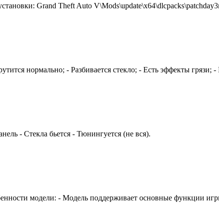
ановки: Grand Theft Auto V\Mods\update\x64\dlcpacks\patchday3ng\d
тится нормально; - Разбивается стекло; - Есть эффекты грязи; - 
нель - Стекла бьется - Тюнингуется (не вся).
обенности модели: - Модель поддерживает основные функции игр