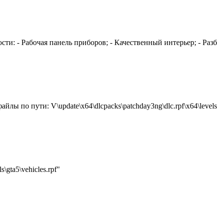
ти: - Рабочая панель приборов; - Качественный интерьер; - Раз
 по пути: V\update\x64\dlcpacks\patchday3ng\dlc.rpf\x64\levels\g
gta5\vehicles.rpf"