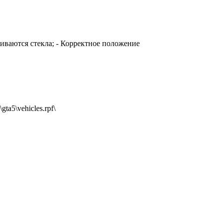
биваются стекла; - Корректное положение
ta5\vehicles.rpf\