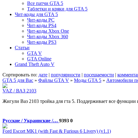
Все патчи GTA 5
Таблетки и кряки для GTA 5
Чит-коды для GTA 5
Чит-коды PC
Чит-коды PS4
Чит-коды Xbox One
Чит-коды Xbox 360
Чит-коды PS3
Статьи
GTA V
GTA Online
Grand Theft Auto V
Сортировать по:
дате
|
популярности
|
посещаемости
|
коммента
GTA 5 для Вас
»
Файлы GTA V
»
Моды GTA 5
»
Автомобили по
VAZ / ВАЗ 2103
Жигули Ваз 2103 тройка для гта 5. Поддерживает все функции и
Русские / Украинские /…
9393
0
Ford Escort MK1 (with Fast & Furious 6 Livery) (v1.1)