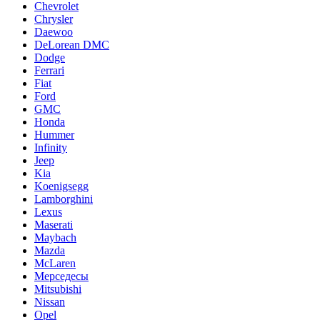
Chevrolet
Chrysler
Daewoo
DeLorean DMC
Dodge
Ferrari
Fiat
Ford
GMC
Honda
Hummer
Infinity
Jeep
Kia
Koenigsegg
Lamborghini
Lexus
Maserati
Maybach
Mazda
McLaren
Мерседесы
Mitsubishi
Nissan
Opel