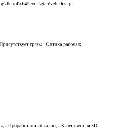
lc.rpf\x64\levels\gta5\vehicles.rpf
Присутствует грязь; - Оптика рабочая; -
ы; - Проработанный салон; - Качественная 3D