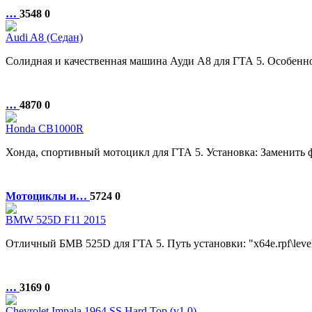
…
3548
0
Audi A8 (Седан)
Солидная и качественная машина Ауди А8 для ГТА 5. Особеннос
…
4870
0
Honda CB1000R
Хонда, спортивный мотоцикл для ГТА 5. Установка: Заменить файлы
Мотоциклы и…
5724
0
BMW 525D F11 2015
Отличный БМВ 525D для ГТА 5. Путь установки: "x64e.rpf\levels\
…
3169
0
Chevrolet Impala 1964 SS Hard Top (v1.0)