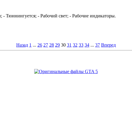
и; - Тюннингуется; - Рабочий свет; - Рабочие индикаторы.
Назад
1
...
26
27
28
29
30
31
32
33
34
...
37
Вперед