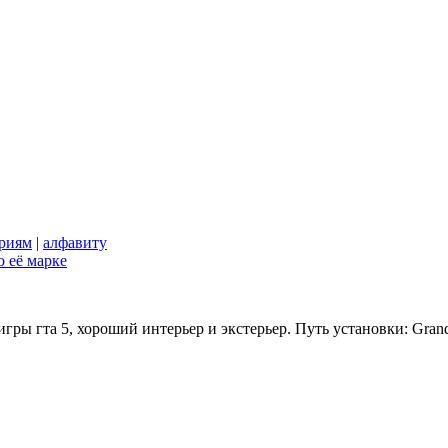
риям
|
алфавиту
 её марке
гры гта 5, хороший интерьер и экстерьер. Путь установки: Grand