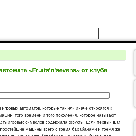
Новости
Моды для GTA 5
Чит-коды для GT
втомата «Fruits'n'sevens» от клуба
и игровых автоматов, которые так или иначе относятся к
ашин, того времени и того поколения, которое называют
асть игровых символов содержала фрукты. Если первый шаг
я простейшие машины всего с тремя барабанами и тремя же