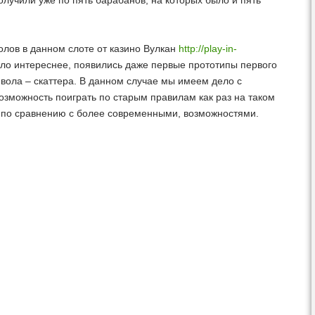
олучили уже по пять барабанов, на которых было и пять
олов в данном слоте от казино Вулкан
http://play-in-
ало интереснее, появились даже первые прототипы первого
вола – скаттера. В данном случае мы имеем дело с
озможность поиграть по старым правилам как раз на таком
 по сравнению с более современными, возможностями.