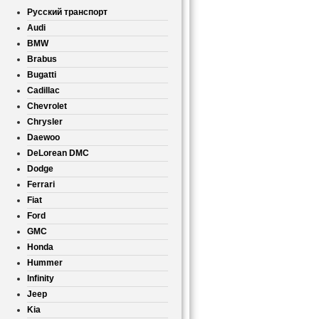
Русский транспорт
Audi
BMW
Brabus
Bugatti
Cadillac
Chevrolet
Chrysler
Daewoo
DeLorean DMC
Dodge
Ferrari
Fiat
Ford
GMC
Honda
Hummer
Infinity
Jeep
Kia