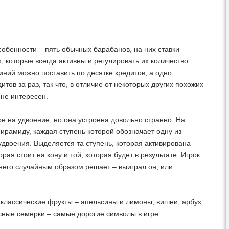
обенности – пять обычных барабанов, на них ставки
, которые всегда активны и регулировать их количество
линий можно поставить по десятке кредитов, а одно
тов за раз, так что, в отличие от некоторых других похожих
 не интересен.
е на удвоение, но она устроена довольно странно. На
пирамиду, каждая ступень которой обозначает одну из
двоения. Выделяется та ступень, которая активирована
рая стоит на кону и той, которая будет в результате. Игрок
 него случайным образом решает – выиграл он, или
классические фрукты – апельсины и лимоны, вишни, арбуз,
асные семерки – самые дорогие символы в игре.