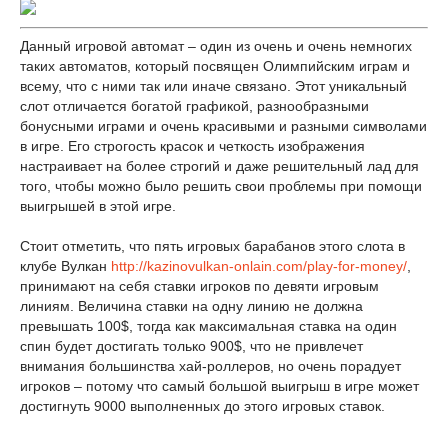
Данный игровой автомат – один из очень и очень немногих
таких автоматов, который посвящен Олимпийским играм и
всему, что с ними так или иначе связано. Этот уникальный
слот отличается богатой графикой, разнообразными
бонусными играми и очень красивыми и разными символами
в игре. Его строгость красок и четкость изображения
настраивает на более строгий и даже решительный лад для
того, чтобы можно было решить свои проблемы при помощи
выигрышей в этой игре.
Стоит отметить, что пять игровых барабанов этого слота в
клубе Вулкан
http://kazinovulkan-onlain.com/play-for-money/
,
принимают на себя ставки игроков по девяти игровым
линиям. Величина ставки на одну линию не должна
превышать 100$, тогда как максимальная ставка на один
спин будет достигать только 900$, что не привлечет
внимания большинства хай-роллеров, но очень порадует
игроков – потому что самый большой выигрыш в игре может
достигнуть 9000 выполненных до этого игровых ставок.