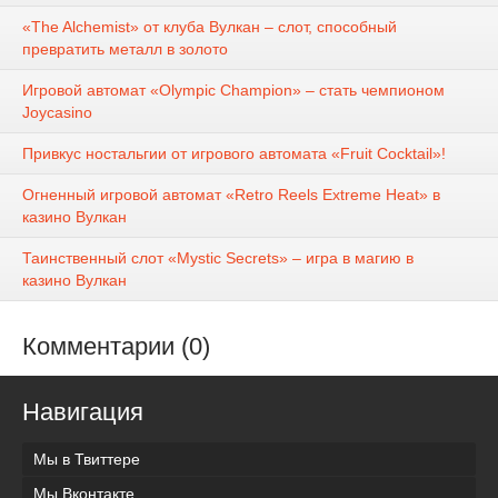
«The Alchemist» от клуба Вулкан – слот, способный
превратить металл в золото
Игровой автомат «Olympic Champion» – стать чемпионом
Joycasino
Привкус ностальгии от игрового автомата «Fruit Cocktail»!
Огненный игровой автомат «Retro Reels Extreme Heat» в
казино Вулкан
Таинственный слот «Mystic Secrets» – игра в магию в
казино Вулкан
Комментарии (0)
Навигация
Мы в Твиттере
Мы Вконтакте