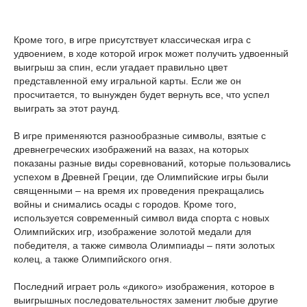
Кроме того, в игре присутствует классическая игра с
удвоением, в ходе которой игрок может получить удвоенный
выигрыш за спин, если угадает правильно цвет
представленной ему игральной карты. Если же он
просчитается, то вынужден будет вернуть все, что успел
выиграть за этот раунд.
В игре применяются разнообразные символы, взятые с
древнегреческих изображений на вазах, на которых
показаны разные виды соревнований, которые пользовались
успехом в Древней Греции, где Олимпийские игры были
священными – на время их проведения прекращались
войны и снимались осады с городов. Кроме того,
используется современный символ вида спорта с новых
Олимпийских игр, изображение золотой медали для
победителя, а также символа Олимпиады – пяти золотых
колец, а также Олимпийского огня.
Последний играет роль «дикого» изображения, которое в
выигрышных последовательностях заменит любые другие