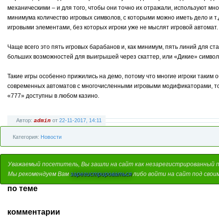
механическими – и для того, чтобы они точно их отражали, используют мн
минимума количество игровых символов, с которыми можно иметь дело и т
игровыми элементами, без которых игроки уже не мыслят игровой автомат.
Чаще всего это пять игровых барабанов и, как минимум, пять линий для с
больших возможностей для выигрышей через скаттер, или «Дикие» символ
Такие игры особенно прижились на демо, потому что многие игроки таким 
современных автоматов с многочисленными игровыми модификаторами, то м
«777» доступны в любом казино.
Автор:
от
22-11-2017, 14:11
admin
Категория:
Новости
Уважаемый посетитель, Вы зашли на сайт как незарегистрированный 
Мы рекомендуем Вам
зарегистрироваться
либо войти на сайт под свои
по теме
комментарии