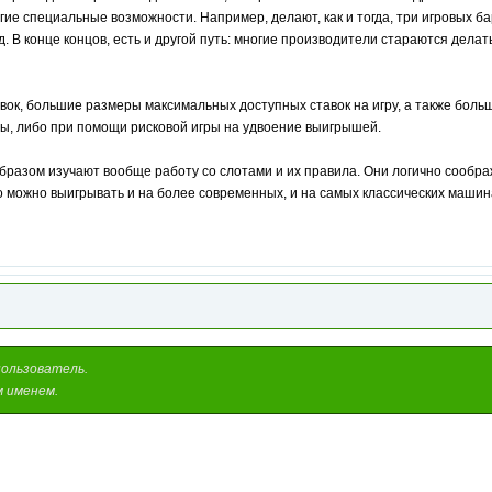
огие специальные возможности. Например, делают, как и тогда, три игровых
.д. В конце концов, есть и другой путь: многие производители стараются де
тавок, большие размеры максимальных доступных ставок на игру, а также боль
ы, либо при помощи рисковой игры на удвоение выигрышей.
образом изучают вообще работу со слотами и их правила. Они логично сообра
ожно выигрывать и на более современных, и на самых классических машинах
пользователь.
м именем.