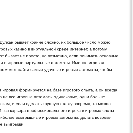
Вулкан бывает крайне сложно, их большое число можно
ровых казино в виртуальной среде интернет, а потому
от бывает не просто, но возможно, если понимать основные
ги в игровые виртуальные автоматы. Именно игровая
 поможет найти самые удачные игровые автоматы, чтобы
ия игровая формируется на базе игрового опыта, а он всегда
о не все игровые автоматы одинаковые, одни больше
кам, и если сделать крупную ставку вовремя, то можно
 И вся карьера профессионального игрока в игровые слоты
наиболее выигрышные игровые автоматы, делать вовремя
ие выигрыши.