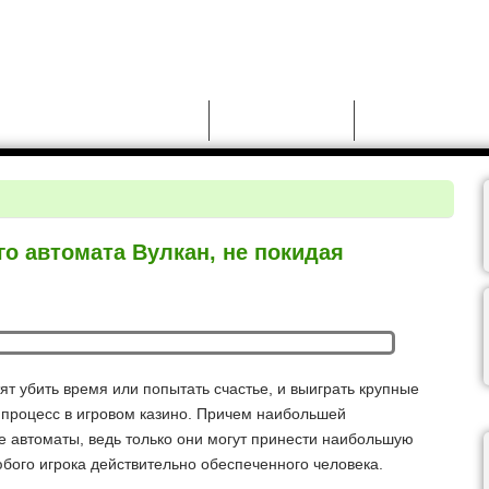
Новости
Моды для GTA 5
Чит-коды для GT
о автомата Вулкан, не покидая
ят убить время или попытать счастье, и выиграть крупные
й процесс в игровом казино. Причем наибольшей
 автоматы, ведь только они могут принести наибольшую
юбого игрока действительно обеспеченного человека.