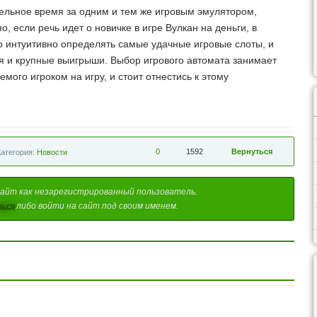
тельное время за одним и тем же игровым эмулятором,
но, если речь идет о новичке в игре Вулкан на деньги, в
 интуитивно определять самые удачные игровые слоты, и
ия и крупные выигрыши. Выбор игрового автомата занимает
мого игроком на игру, и стоит отнестись к этому
0
1592
Вернуться
Категория:
Новости
айт как незарегистрированный пользователь.
ься
либо войти на сайт под своим именем.