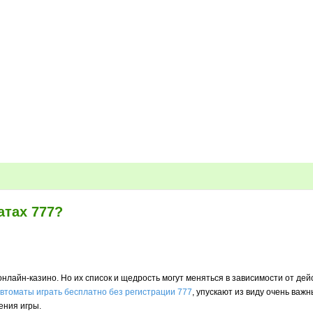
атах 777?
лайн-казино. Но их список и щедрость могут меняться в зависимости от дей
втоматы играть бесплатно без регистрации 777
, упускают из виду очень важ
ения игры.