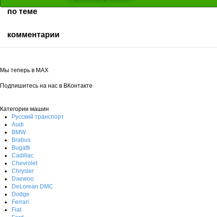
по теме
комментарии
Мы теперь в MAX
Подпишитесь на нас в ВКонтакте
Категории машин
Русский транспорт
Audi
BMW
Brabus
Bugatti
Cadillac
Chevrolet
Chrysler
Daewoo
DeLorean DMC
Dodge
Ferrari
Fiat