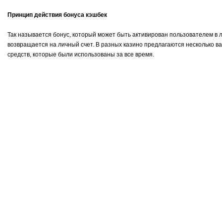
Принцип действия бонуса кэшбек
Так называется бонус, который может быть активирован пользователем в 
возвращается на личный счет. В разных казино предлагаются несколько вар
средств, которые были использованы за все время.