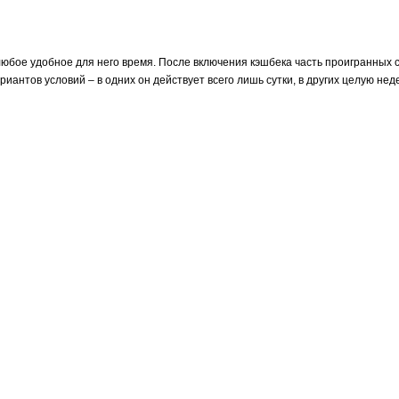
любое удобное для него время. После включения кэшбека часть проигранных 
иантов условий – в одних он действует всего лишь сутки, в других целую нед