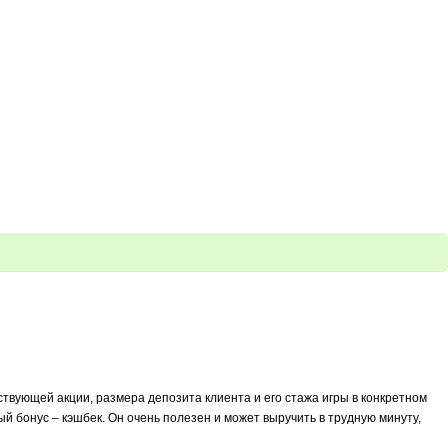
ствующей акции, размера депозита клиента и его стажа игры в конкретном
ный бонус – кэшбек. Он очень полезен и может выручить в трудную минуту,