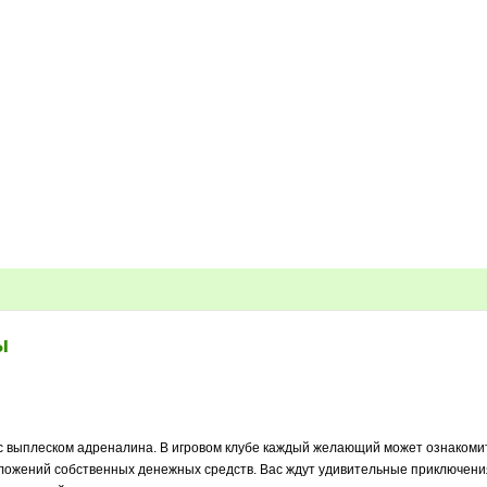
ы
с выплеском адреналина. В игровом клубе каждый желающий может ознакоми
вложений собственных денежных средств. Вас ждут удивительные приключени