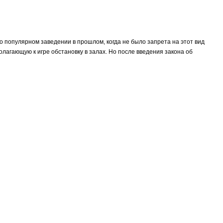
 популярном заведении в прошлом, когда не было запрета на этот вид
лагающую к игре обстановку в залах. Но после введения закона об