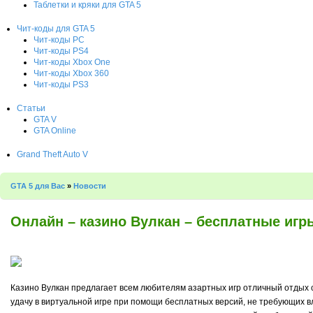
Таблетки и кряки для GTA 5
Чит-коды для GTA 5
Чит-коды PC
Чит-коды PS4
Чит-коды Xbox One
Чит-коды Xbox 360
Чит-коды PS3
Статьи
GTA V
GTA Online
Grand Theft Auto V
GTA 5 для Вас
»
Новости
Онлайн – казино Вулкан – бесплатные игр
Казино Вулкан предлагает всем любителям азартных игр отличный отдых 
удачу в виртуальной игре при помощи бесплатных версий, не требующих 