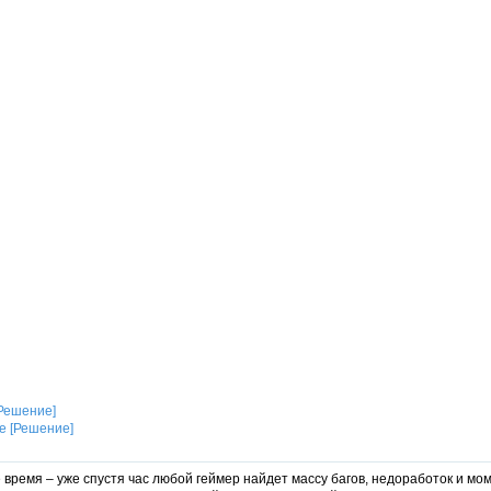
[Решение]
время – уже спустя час любой геймер найдет массу багов, недоработок и мом