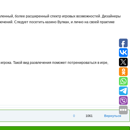
овленный, более расширенный спектр игровых возможностей. Дизайнеры
чений. Следует посетить казино Вулкан, и лично на своей практике
игрока. Такой вид развлечения поможет потренироваться в игре,
0
1061
Вернуться