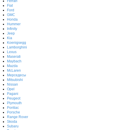
Ferrari
Fiat
Ford
GMC
Honda
Hummer
Infinity
Jeep
Kia
Koenigsegg
Lamborghini
Lexus
Maserati
Maybach
Mazda
McLaren
Мерседесы
Mitsubishi
Nissan
Opel
Pagani
Peugeot
Plymouth
Pontiac
Porsche
Range Rover
Skoda
Subaru