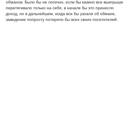
обманов. Было бы не логично, если бы казино все выигрыши
перетягивало только на себя, в начале бы это принесло
доход, но в дальнейшем, когда все бы узнали об обмане,
заведение попросту потеряло бы всех своих посетителей.