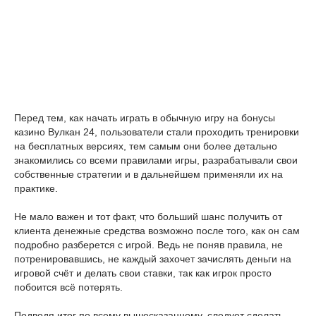
Перед тем, как начать играть в обычную игру на бонусы
казино Вулкан 24, пользователи стали проходить тренировки
на бесплатных версиях, тем самым они более детально
знакомились со всеми правилами игры, разрабатывали свои
собственные стратегии и в дальнейшем применяли их на
практике.
Не мало важен и тот факт, что больший шанс получить от
клиента денежные средства возможно после того, как он сам
подробно разберется с игрой. Ведь не поняв правила, не
потренировавшись, не каждый захочет зачислять деньги на
игровой счёт и делать свои ставки, так как игрок просто
побоится всё потерять.
Подводя итог по всему вышесказанному, следует сделать