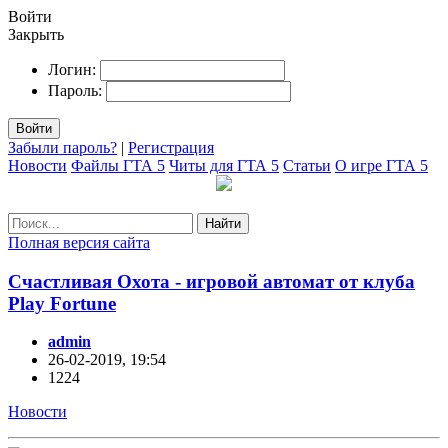
Войти
Закрыть
Логин:
Пароль:
Войти
Забыли пароль?
|
Регистрация
Новости
Файлы ГТА 5
Читы для ГТА 5
Статьи
О игре ГТА 5
Найти
Полная версия сайта
Счастливая Охота - игровой автомат от клуба
Play Fortune
admin
26-02-2019, 19:54
1224
Новости