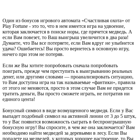
Один из бонусов игрового автомата «Счастливая охота» от
Play Fortune - это то, что в нем имеется игра на удвоение,
которая заключается в поиске норы, где прячется медведь. А
если Вам повезет, то Ваш выигрыш увеличится в два раза!
Думаете, что Вы все потеряете, если Вам вдруг не улыбнется
удача? Ошибаетесь! Вы просто вернетесь в основную игру,
ничего при этом не потеряв.
Если же Вы хотите попробовать сначала попробовать
поиграть, прежде чем преступить к выигрыванию реальных
денег, или другими словами — проанализировать ситуацию,
то Вам доступна игра на так называемые «фантики», правила
от этого не меняются, просто в этом случае Вам не придется
тратить деньги, Вы просто сможете играть, не потратив ни
единого цента!
Бонусный символ в виде возмущенного медведя. Если у Вас
выпадет подобный символ на активной линии от 3 до 5 штук,
то у Вас появится возможность сыграть в беспроигрышную
бонусную игру! Вы спросите, в чем же она заключается? Вам
необходимо найти медведей за деревьями в лесу. Если Вы
попадете на медведей, у которых хорошее настроение, то Вы