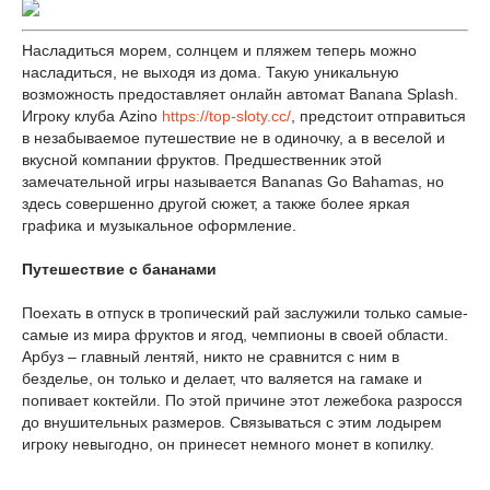
Насладиться морем, солнцем и пляжем теперь можно
насладиться, не выходя из дома. Такую уникальную
возможность предоставляет онлайн автомат Banana Splash.
Игроку клуба Azino
https://top-sloty.cc/
, предстоит отправиться
в незабываемое путешествие не в одиночку, а в веселой и
вкусной компании фруктов. Предшественник этой
замечательной игры называется Bananas Go Bahamas, но
здесь совершенно другой сюжет, а также более яркая
графика и музыкальное оформление.
Путешествие с бананами
Поехать в отпуск в тропический рай заслужили только самые-
самые из мира фруктов и ягод, чемпионы в своей области.
Арбуз – главный лентяй, никто не сравнится с ним в
безделье, он только и делает, что валяется на гамаке и
попивает коктейли. По этой причине этот лежебока разросся
до внушительных размеров. Связываться с этим лодырем
игроку невыгодно, он принесет немного монет в копилку.