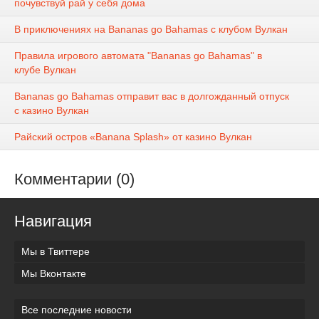
почувствуй рай у себя дома
В приключениях на Bananas go Bahamas с клубом Вулкан
Правила игрового автомата "Bananas go Bahamas" в
клубе Вулкан
Bananas go Bahamas отправит вас в долгожданный отпуск
с казино Вулкан
Райский остров «Banana Splash» от казино Вулкан
Комментарии (0)
Навигация
Мы в Твиттере
Мы Вконтакте
Все последние новости