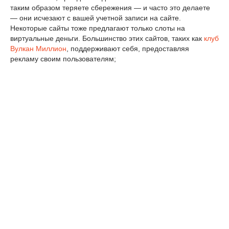
таким образом теряете сбережения — и часто это делаете
— они исчезают с вашей учетной записи на сайте.
Некоторые сайты тоже предлагают только слоты на
виртуальные деньги. Большинство этих сайтов, таких как
клуб
Вулкан Миллион
, поддерживают себя, предоставляя
рекламу своим пользователям;