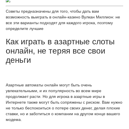
Советы предназначены для того, чтобы дать вам
возможность выиграть в онлайн-казино Вулкан Миллион: не
все эти варианты подходят для каждого игрока, поэтому
определите лучшие
Как играть в азартные слоты
онлайн, не теряя все свои
деньги
Азартные автоматы онлайн могут быть очень
увлекательными, и их популярность во всем мире
продолжает расти. Но для игрока в азартные игры в
Интернете также могут быть сопряжены с риском. Вам нужно
не только беспокоиться о потере своих денег, делая плохие
ставки, но и заботиться о компании на другом конце вашего
модема.