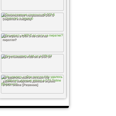
Расположение сохранений GTA 5
(пиратка и лицуха)
Как играть в GTA 5 по сети на
пиратке?
Как установить Add-on в GTA 5?
Не удалось найти сессию / Не
удалось загрузить данные игрока
в GTA Online [Решение]