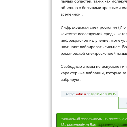
пылью областей, таких как молеку
объектов с большими красными см
вселенной .
Инфракрасная спектроскопия (ИК- 
качестве исследуемой среды, кото
инфракрасное излучение, молекул
начинают вибрировать сильнее. Во
рамановской спектроскопией назы
Свободные атомы не испускают ин
характерные вибрации, которые за
вибрируют.
Автор:
от
10-12-2019, 09:15
admin
Уважаемый посетитель, Вы зашли на с
Мы рекомендуем Вам
зарегистрироват