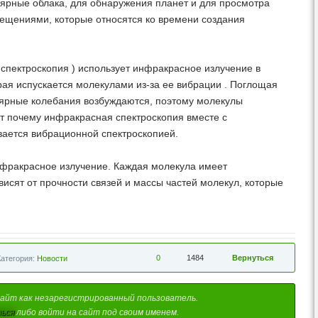
лярные облака, для обнаружения планет и для просмотра
ещениями, которые относятся ко времени создания
спектроскопия ) использует инфракрасное излучение в
рая испускается молекулами из-за ее вибрации . Поглощая
ярные колебания возбуждаются, поэтому молекулы
т почему инфракрасная спектроскопия вместе с
вается вибрационной спектроскопией.
фракрасное излучение. Каждая молекула имеет
висят от прочности связей и массы частей молекул, которые
0
1484
Вернуться
Категория:
Новости
айт как незарегистрированный пользователь.
ься
либо войти на сайт под своим именем.