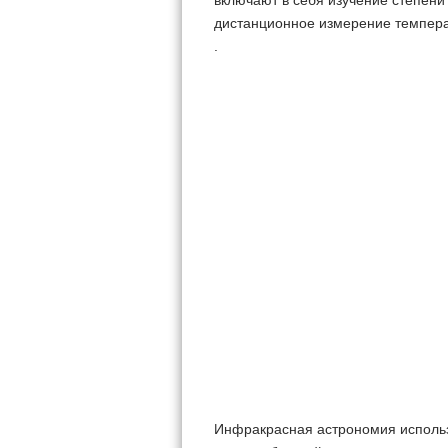
включают в себя изучение степени
дистанционное измерение темпера
.
Инфракрасная астрономия использ