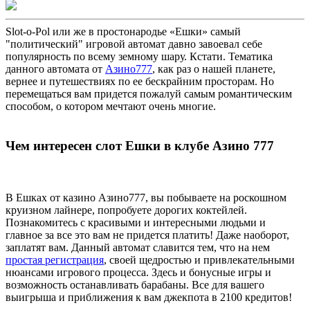
Slot-o-Pol или же в простонародье «Ешки» самый
"политический" игровой автомат давно завоевал себе
популярность по всему земному шару. Кстати. Тематика
данного автомата от
Азино777
, как раз о нашей планете,
вернее и путешествиях по ее бескрайним просторам. Но
перемещаться вам придется пожалуй самым романтическим
способом, о котором мечтают очень многие.
Чем интересен слот Ешки в клубе Азино 777
В Ешках от казино Азино777, вы побываете на роскошном
круизном лайнере, попробуете дорогих коктейлей.
Познакомитесь с красивыми и интересными людьми и
главное за все это вам не придется платить! Даже наоборот,
заплатят вам. Данный автомат славится тем, что на нем
простая регистрация
, своей щедростью и привлекательными
нюансами игрового процесса. Здесь и бонусные игры и
возможность останавливать барабаны. Все для вашего
выигрыша и приближения к вам джекпота в 2100 кредитов!